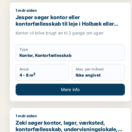
1 mdr siden
Jesper søger kontor eller kontorfællesskab til leje
Jesper søger kontor eller
kontorfællesskab til leje i Holbæk eller
Gislinge
Kontor vil blive brugt en til 2 gange om ugen
Type
Kontor, Kontorfællesskab
Areal
Max. per måned
2
4 - 8 m
Ikke angivet
Mere info
1 mdr siden
Zeki søger kontor, lager, værksted, kontorfællesska
Zeki søger kontor, lager, værksted,
kontorfællesskab, undervisningslokale,