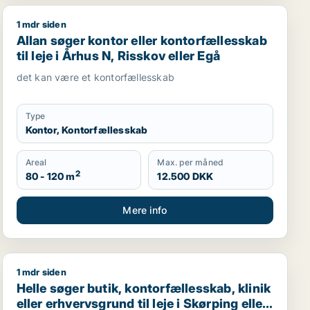
1 mdr siden
owroom til leje i Vordingborg
Allan søger kontor eller kontorfællesskab til leje i Årh
Allan søger kontor eller kontorfællesskab
til leje i Århus N, Risskov eller Egå
det kan være et kontorfællesskab
Type
Kontor, Kontorfællesskab
Areal
Max. per måned
2
80 - 120 m
12.500 DKK
Mere info
1 mdr siden
 garage til leje i Slangerup, Frederikssund eller Stenløse
r undervisningslokale til leje i København
Helle søger butik, kontorfællesskab, klinik eller erhverv
Helle søger butik, kontorfællesskab, klinik
eller erhvervsgrund til leje i Skørping eller