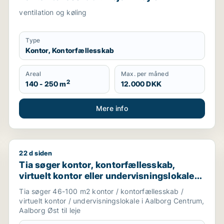
ventilation og køling
Type
Kontor, Kontorfællesskab
Areal
Max. per måned
2
140 - 250 m
12.000 DKK
Mere info
22 d siden
er garage til leje i Virum
Tia søger kontor, kontorfællesskab, virtuelt kontor e
Tia søger kontor, kontorfællesskab,
virtuelt kontor eller undervisningslokale
til leje i Aalborg Centrum eller Aalborg Øst
Tia søger 46-100 m2 kontor / kontorfællesskab /
virtuelt kontor / undervisningslokale i Aalborg Centrum,
Aalborg Øst til leje