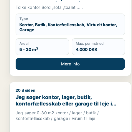
garage til leje i Århus C, Århus N eller
Tolke kontor Bord ,sofa ,toalet .....
Risskov m.fl.
Type
Kontor, Butik, Kontorfællesskab, Virtuelt kontor,
Garage
Areal
Max. per måned
2
5 - 20 m
4.000 DKK
Mere info
20 d siden
Jeg søger kontor, lager, butik, kontorfællesskab ell
Jeg søger kontor, lager, butik,
kontorfællesskab eller garage til leje i
Virum
Jeg søger 0-30 m2 kontor / lager / butik /
kontorfællesskab / garage i Virum til leje