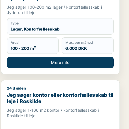
Jeg søger 100-200 m2 lager / kontorfællesskab i
Jyderup til leje
Type
Lager, Kontorfællesskab
Areal
Max. per måned
2
100 - 200 m
6.000 DKK
Mere info
24 d siden
ller undervisningslokale til leje i Aalborg Centrum eller A
Jeg søger kontor eller kontorfællesskab til leje i Roski
Jeg søger kontor eller kontorfællesskab til
leje i Roskilde
Jeg søger 1-100 m2 kontor / kontorfællesskab i
Roskilde til leje