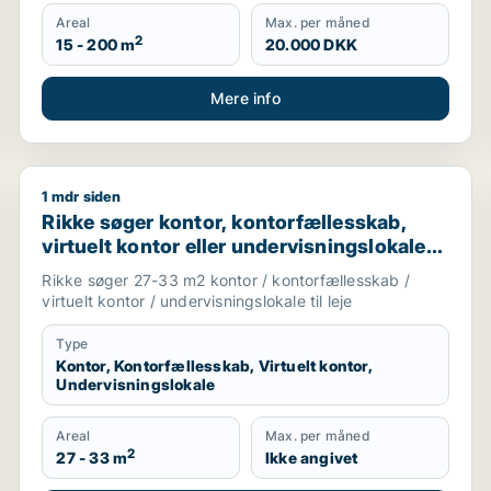
Areal
Max. per måned
2
15 - 200 m
20.000 DKK
Mere info
1 mdr siden
i Vejle, Tørring eller Uldum m.fl.
Rikke søger kontor, kontorfællesskab, virtuelt kontor e
Rikke søger kontor, kontorfællesskab,
virtuelt kontor eller undervisningslokale
til leje i Middelfart, Egtved eller Viuf m.fl.
Rikke søger 27-33 m2 kontor / kontorfællesskab /
virtuelt kontor / undervisningslokale til leje
Type
Kontor, Kontorfællesskab, Virtuelt kontor,
Undervisningslokale
Areal
Max. per måned
2
27 - 33 m
Ikke angivet