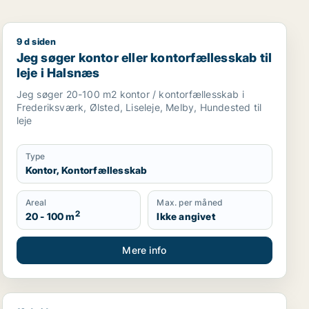
9 d siden
 virtuelt kontor, undervisningslokale, showroom eller erhv
Jeg søger kontor eller kontorfællesskab til leje i Hals
Jeg søger kontor eller kontorfællesskab til
leje i Halsnæs
Jeg søger 20-100 m2 kontor / kontorfællesskab i
Frederiksværk, Ølsted, Liseleje, Melby, Hundested til
leje
Type
Kontor, Kontorfællesskab
Areal
Max. per måned
2
20 - 100 m
Ikke angivet
Mere info