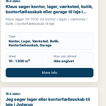
16 d siden
oom, erhvervsgrund, produktionslokaler eller garage til le
je i Østermarie
Klaus søger kontor, lager, værksted, butik, kontorfælle
Klaus søger kontor, lager, værksted, butik,
kontorfællesskab eller garage til leje i
Odense
Klaus søger 10-1500 m2 kontor / lager / værksted /
butik / kontorfællesskab til leje
Type
Kontor, Lager, Værksted, Butik,
Kontorfællesskab, Garage
Areal
Max. per måned
2
10 - 1.500 m
Ikke angivet
Mere info
18 d siden
ov m.fl.
i Viby J
Jeg søger lager eller kontorfællesskab til leje i Jyderu
Jeg søger lager eller kontorfællesskab til
leje i Jyderup