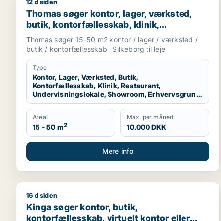
12 d siden
Thomas søger kontor, lager, værksted, butik, kontor
Thomas søger kontor, lager, værksted,
butik, kontorfællesskab, klinik,
restaurant, undervisningslokale,
Thomas søger 15-50 m2 kontor / lager / værksted /
showroom, erhvervsgrund,
butik / kontorfællesskab i Silkeborg til leje
produktionslokaler eller garage til leje i
Silkeborg
Type
Kontor, Lager, Værksted, Butik,
Kontorfællesskab, Klinik, Restaurant,
Undervisningslokale, Showroom, Erhvervsgrund,
Produktionslokaler, Garage
Areal
Max. per måned
2
15 - 50 m
10.000 DKK
Mere info
16 d siden
Kinga søger kontor, butik, kontorfællesskab, virtuelt
Kinga søger kontor, butik,
kontorfællesskab, virtuelt kontor eller