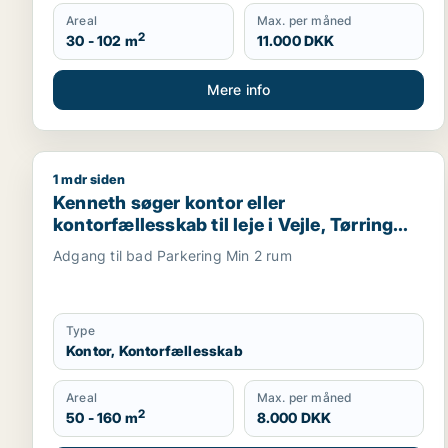
Areal
Max. per måned
2
30 - 102 m
11.000 DKK
Mere info
1 mdr siden
Kenneth søger kontor eller kontorfællesskab til leje 
Kenneth søger kontor eller
kontorfællesskab til leje i Vejle, Tørring
eller Uldum m.fl.
Adgang til bad Parkering Min 2 rum
Type
Kontor, Kontorfællesskab
Areal
Max. per måned
2
50 - 160 m
8.000 DKK