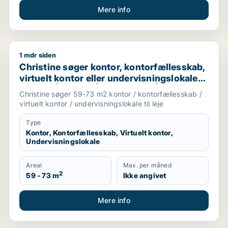
Mere info
1 mdr siden
eller garage til leje i Hvide Sande
Christine søger kontor, kontorfællesskab, virtuelt kon
Christine søger kontor, kontorfællesskab,
virtuelt kontor eller undervisningslokale
til leje i Århus C, Århus N eller Århus V
Christine søger 59-73 m2 kontor / kontorfællesskab /
m.fl.
virtuelt kontor / undervisningslokale til leje
Type
Kontor, Kontorfællesskab, Virtuelt kontor,
Undervisningslokale
Areal
Max. per måned
2
59 - 73 m
Ikke angivet
Mere info