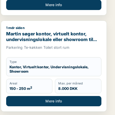
Mere info
1 mdr siden
tor eller undervisningslokale til leje i Århus C, Århus N el
Martin søger kontor, virtuelt kontor, undervisningsloka
Martin søger kontor, virtuelt kontor,
undervisningslokale eller showroom til
leje i Odense SV
Parkering Te-køkken Toilet stort rum
Type
Kontor, Virtuelt kontor, Undervisningslokale,
Showroom
Areal
Max. per måned
2
150 - 250 m
8.000 DKK
Mere info