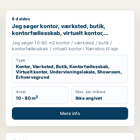
8 d siden
ller garage til leje i Ringsted
Jeg søger kontor, værksted, butik, kontorfællesskab,
Jeg søger kontor, værksted, butik,
kontorfællesskab, virtuelt kontor,
undervisningslokale, showroom eller
Jeg søger 10-80 m2 kontor / værksted / butik /
erhvervsgrund til leje i Nørrebro
kontorfællesskab / virtuelt kontor i Nørrebro til leje
Type
Kontor, Værksted, Butik, Kontorfællesskab,
Virtuelt kontor, Undervisningslokale, Showroom,
Erhvervsgrund
Areal
Max. per måned
2
10 - 80 m
Ikke angivet
Mere info