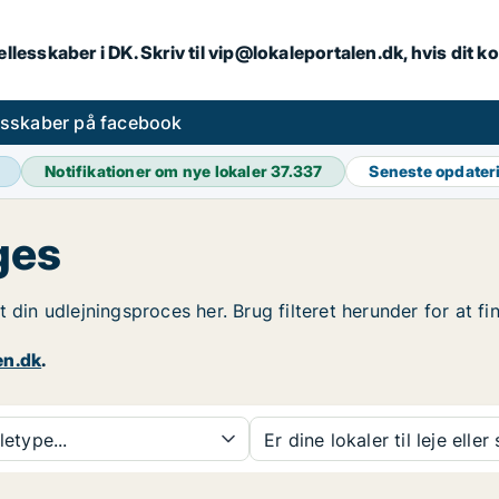
llesskaber i DK. Skriv til vip@lokaleportalen.dk, hvis dit
esskaber på facebook
Notifikationer om nye lokaler
37.337
Seneste opdater
ges
t din udlejningsproces her. Brug filteret herunder for at 
en.dk
.
etype...
Er dine lokaler til leje eller