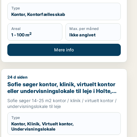
Type
Kontor, Kontorfællesskab
Areal
Max. per måned
2
1 - 100 m
Ikke angivet
Mere info
24 d siden
lerød eller Fredensborg
Sofie søger kontor, klinik, virtuelt kontor eller undervi
Sofie søger kontor, klinik, virtuelt kontor
eller undervisningslokale til leje i Holte,
Vedbæk eller Hørsholm m.fl.
Sofie søger 14-25 m2 kontor / klinik / virtuelt kontor /
undervisningslokale til leje
Type
Kontor, Klinik, Virtuelt kontor,
Undervisningslokale