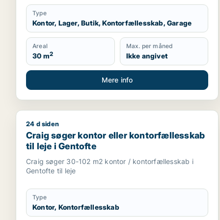
Type
Kontor, Lager, Butik, Kontorfællesskab, Garage
Areal
Max. per måned
2
30 m
Ikke angivet
Mere info
24 d siden
Craig søger kontor eller kontorfællesskab til leje i
Craig søger kontor eller kontorfællesskab
til leje i Gentofte
Craig søger 30-102 m2 kontor / kontorfællesskab i
Gentofte til leje
Type
Kontor, Kontorfællesskab