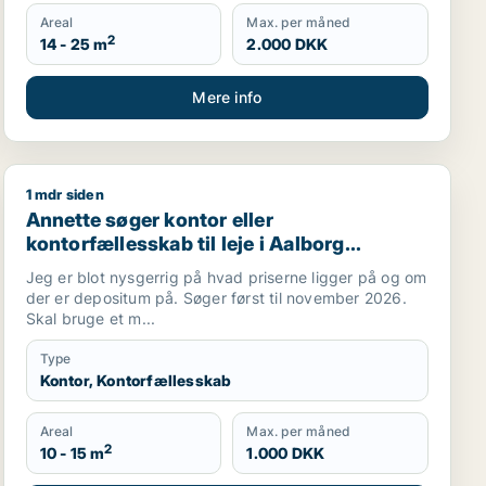
Areal
Max. per måned
2
14 - 25 m
2.000 DKK
Mere info
1 mdr siden
ller undervisningslokale til leje i Middelfart, Egtved eller
Annette søger kontor eller kontorfællesskab til leje i
Annette søger kontor eller
kontorfællesskab til leje i Aalborg
Centrum eller Nørresundby
Jeg er blot nysgerrig på hvad priserne ligger på og om
der er depositum på. Søger først til november 2026.
Skal bruge et m...
Type
Kontor, Kontorfællesskab
Areal
Max. per måned
2
10 - 15 m
1.000 DKK