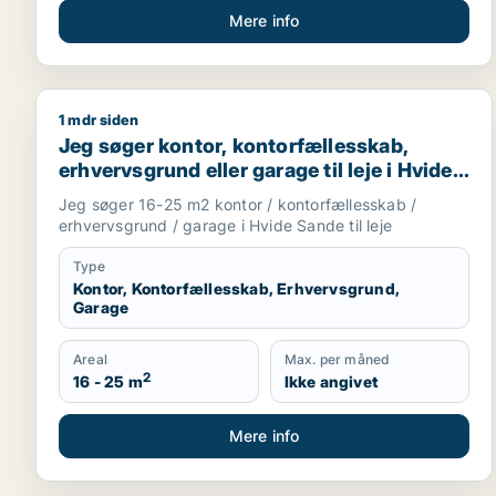
Mere info
1 mdr siden
Jeg søger kontor, kontorfællesskab, erhvervsgrund 
Jeg søger kontor, kontorfællesskab,
erhvervsgrund eller garage til leje i Hvide
Sande
Jeg søger 16-25 m2 kontor / kontorfællesskab /
erhvervsgrund / garage i Hvide Sande til leje
Type
Kontor, Kontorfællesskab, Erhvervsgrund,
Garage
Areal
Max. per måned
2
16 - 25 m
Ikke angivet
Mere info