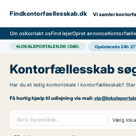
Findkontorfaellesskab.dk
Vi samler kontorfæ
Om os
Kontakt os
Find lejer
Opret annonce
Kontorfæll
LOKALEPORTALEN.DK I DAG:
Opdaterede 24h
27
Kontorfællesskab sø
Har du et ledig kontorlokale i kontorfællesskab? Star
Få hurtig hjælp til udlejning via mail:
vip@lokaleportal
Vælg lokal