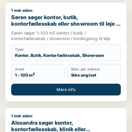
1 mdr siden
 i Holbæk eller Gislinge
Søren søger kontor, butik, kontorfællesskab eller sh
Søren søger kontor, butik,
kontorfællesskab eller showroom til leje i
Vordingborg
Søren søger 1-100 m2 kontor / butik /
kontorfællesskab / showroom i Vordingborg til leje
Type
Kontor, Butik, Kontorfællesskab, Showroom
Areal
Max. per måned
2
1 - 100 m
Ikke angivet
Mere info
1 mdr siden
b, undervisningslokale, showroom, produktionslokaler eller
Alexandra søger kontor, kontorfællesskab, klinik elle
Alexandra søger kontor,
kontorfællesskab, klinik eller