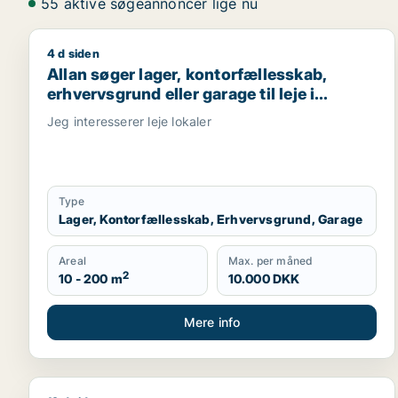
55 aktive søgeannoncer lige nu
4 d siden
Allan søger lager, kontorfællesskab, erhvervsgrund e
Allan søger lager, kontorfællesskab,
erhvervsgrund eller garage til leje i
Ringsted
Jeg interesserer leje lokaler
Type
Lager, Kontorfællesskab, Erhvervsgrund, Garage
Areal
Max. per måned
2
10 - 200 m
10.000 DKK
Mere info