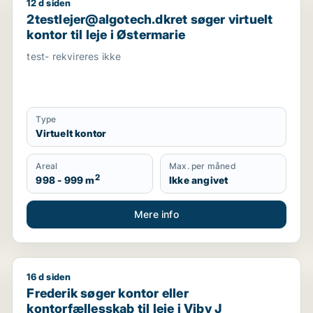
12 d siden
fællesskab, klinik, restaurant, undervisningslokale, showr
2testlejer@algotech.dkret søger virtuelt kontor til le
2testlejer@algotech.dkret søger virtuelt
kontor til leje i Østermarie
test- rekvireres ikke
Type
Virtuelt kontor
Areal
Max. per måned
2
998 - 999 m
Ikke angivet
Mere info
16 d siden
 kontor eller garage til leje i Århus C, Århus N eller Rissk
Frederik søger kontor eller kontorfællesskab til leje 
Frederik søger kontor eller
kontorfællesskab til leje i Viby J