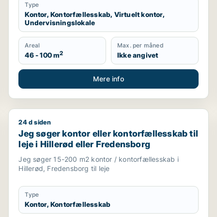
Type
Kontor, Kontorfællesskab, Virtuelt kontor,
Undervisningslokale
Areal
Max. per måned
2
46 - 100 m
Ikke angivet
Mere info
24 d siden
 Gentofte
Jeg søger kontor eller kontorfællesskab til leje i Hil
Jeg søger kontor eller kontorfællesskab til
leje i Hillerød eller Fredensborg
Jeg søger 15-200 m2 kontor / kontorfællesskab i
Hillerød, Fredensborg til leje
Type
Kontor, Kontorfællesskab