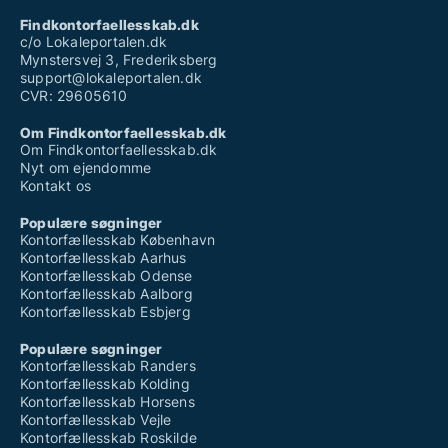
Findkontorfaellesskab.dk
c/o Lokaleportalen.dk
Mynstersvej 3, Frederiksberg
support@lokaleportalen.dk
CVR: 29605610
Om Findkontorfaellesskab.dk
Om Findkontorfaellesskab.dk
Nyt om ejendomme
Kontakt os
Populære søgninger
Kontorfællesskab København
Kontorfællesskab Aarhus
Kontorfællesskab Odense
Kontorfællesskab Aalborg
Kontorfællesskab Esbjerg
Populære søgninger
Kontorfællesskab Randers
Kontorfællesskab Kolding
Kontorfællesskab Horsens
Kontorfællesskab Vejle
Kontorfællesskab Roskilde