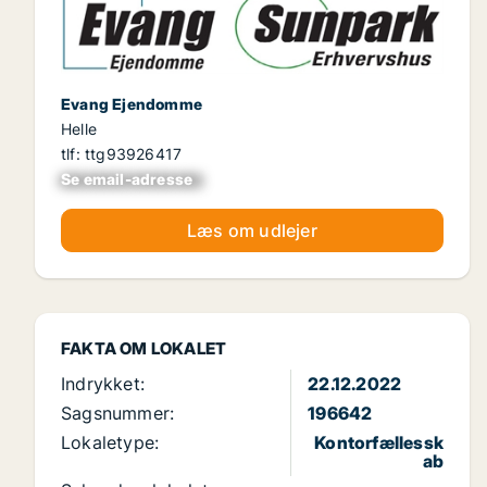
Evang Ejendomme
Helle
tlf: ttg93926417
Se email-adresse
xxxxxxxxxxxxxxxx
Læs om udlejer
FAKTA OM LOKALET
Indrykket:
22.12.2022
Sagsnummer:
196642
Lokaletype:
Kontorfællessk
ab