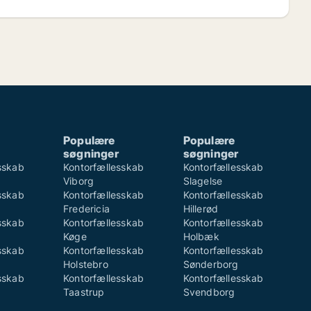
Populære
Populære
søgninger
søgninger
sskab
Kontorfællesskab
Kontorfællesskab
Viborg
Slagelse
sskab
Kontorfællesskab
Kontorfællesskab
Fredericia
Hillerød
sskab
Kontorfællesskab
Kontorfællesskab
Køge
Holbæk
sskab
Kontorfællesskab
Kontorfællesskab
Holstebro
Sønderborg
sskab
Kontorfællesskab
Kontorfællesskab
Taastrup
Svendborg