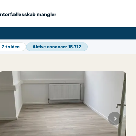
 kontorfællesskab mangler
g
2 t siden
Aktive annoncer
15.712