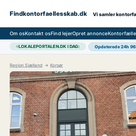
Findkontorfaellesskab.dk
Vi samler kontorfæ
Om os
Kontakt os
Find lejer
Opret annonce
Kontorfæll
LOKALEPORTALEN.DK I DAG:
Opdaterede 24h
96
Region Sjælland
Korsør