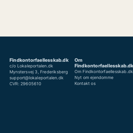
Findkontorfaellesskab.dk
Om
Findkontorfaellesskab.d
c/o Lokaleportalen.dk
Om Findkontorfaellesskab.d
Mynstersvej 3, Frederiksberg
Nyt om ejendomme
support@lokaleportalen.dk
Kontakt os
CVR: 29605610