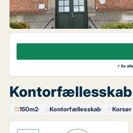
⚡ Se all
Kontorfællesskab t
150m2
Kontorfællesskab
Korsør