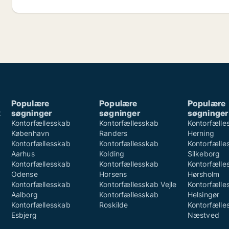
Populære
Populære
Populære
k
søgninger
søgninger
søgninger
k
Kontorfællesskab
Kontorfællesskab
Kontorfælle
København
Randers
Herning
Kontorfællesskab
Kontorfællesskab
Kontorfælle
Aarhus
Kolding
Silkeborg
Kontorfællesskab
Kontorfællesskab
Kontorfælle
Odense
Horsens
Hørsholm
Kontorfællesskab
Kontorfællesskab Vejle
Kontorfælle
Aalborg
Kontorfællesskab
Helsingør
Kontorfællesskab
Roskilde
Kontorfælle
Esbjerg
Næstved