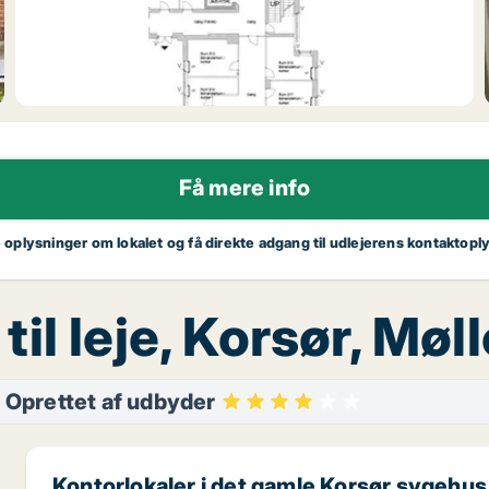
Få mere info
e oplysninger om lokalet og få direkte adgang til udlejerens kontaktopl
il leje, Korsør, Møll
Oprettet af udbyder
Kontorlokaler i det gamle Korsør sygehus