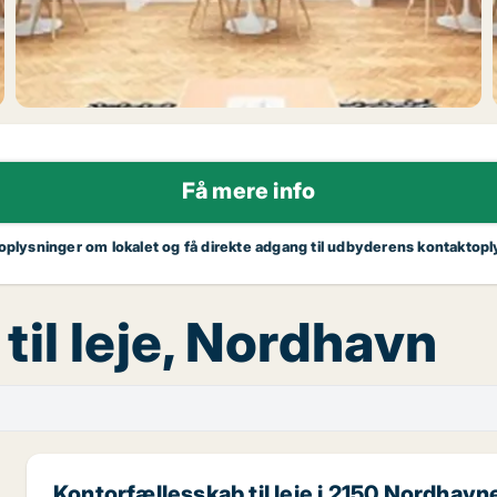
Få mere info
 oplysninger om lokalet og få direkte adgang til udbyderens kontaktopl
til leje, Nordhavn
Kontorfællesskab til leje i 2150 Nordhavn