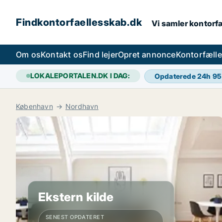
Findkontorfaellesskab.dk
Vi samler kontorfæ
Om os
Kontakt os
Find lejer
Opret annonce
Kontorfæll
LOKALEPORTALEN.DK I DAG:
Opdaterede 24h
95
København
Nordhavn
Ekstern kilde
SENEST OPDATERET