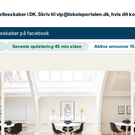
llesskaber i DK. Skriv til vip@lokaleportalen.dk, hvis dit
esskaber på facebook
Seneste opdatering
45 min siden
Aktive annoncer
15
Modelfoto