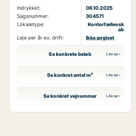
Indrykket:
06.10.2025
Sagsnummer:
304571
Lokaletype:
Kontorfællessk
ab
Leje per år ex. drift:
Ikke angivet
Se konkrete beløb
Se konkret antal m²
Se konkret vejnummer