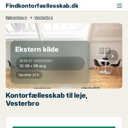
Findkontorfaellesskab.dk
København
Vesterbro
Ekstern kilde
SENEST OPDATERET
10.08 • 08 aug.
Oprettet 22 h
Kontorfællesskab til leje,
Vesterbro