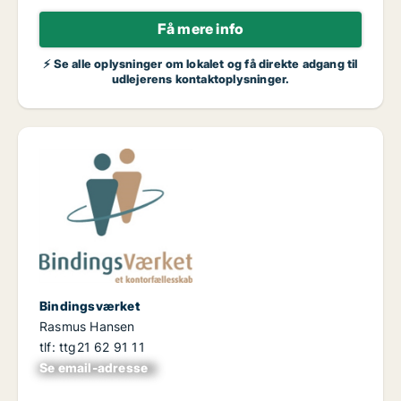
Få mere info
⚡ Se alle oplysninger om lokalet og få direkte adgang til
udlejerens kontaktoplysninger.
Bindingsværket
Rasmus Hansen
tlf: ttg21 62 91 11
Se email-adresse
xxxxxxxxxxxxxxxx