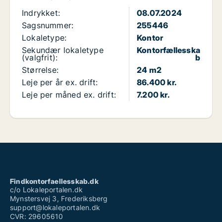
Indrykket:
08.07.2024
Sagsnummer:
255446
Lokaletype:
Kontor
Sekundær lokaletype
Kontorfællesska
(valgfrit):
b
Størrelse:
24 m2
Leje per år ex. drift:
86.400 kr.
Leje per måned ex. drift:
7.200 kr.
Findkontorfaellesskab.dk
c/o Lokaleportalen.dk
Mynstersvej 3, Frederiksberg
support@lokaleportalen.dk
CVR: 29605610