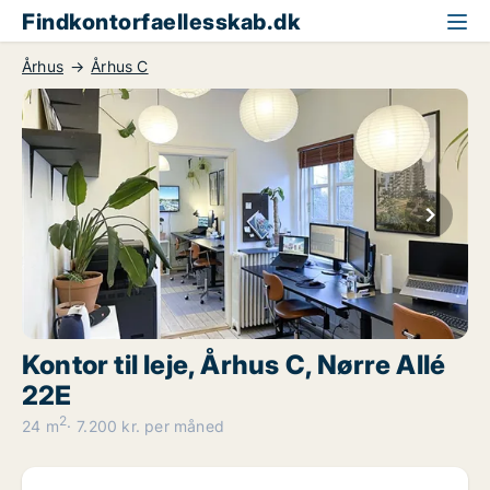
Findkontorfaellesskab.dk
Århus
Århus C
Kontor til leje, Århus C, Nørre Allé
22E
2
24 m
7.200 kr. per måned