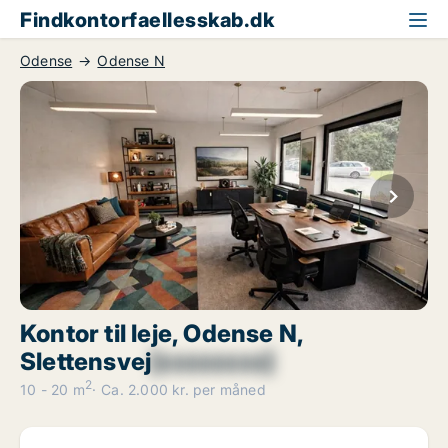
Findkontorfaellesskab.dk
Odense
Odense N
Kontor til leje, Odense N,
Slettensvej
[xxxxxxxx]
2
10 - 20 m
Ca. 2.000 kr. per måned