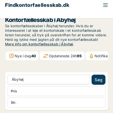
Findkontorfaellesskab.dk
Århus
Åbyhøj
Kontorfællesskab i Åbyhøj
Se kontorfællesskaber i Åbyhøj herunder. Hvis du er
interesseret i at leje et kontorlokale i et kontorfællesskab
listen herunder, så tryk på overskriften for at komme videre.
Held og lykke med jagten på dit nye kontorfællesskab!
Mere info om kontorfællesskab i Åbyhøj
.
Nye i dag
40
Opdaterede 24h
95
Notifikati
Åbyhøj
Søg
Pris
Str.