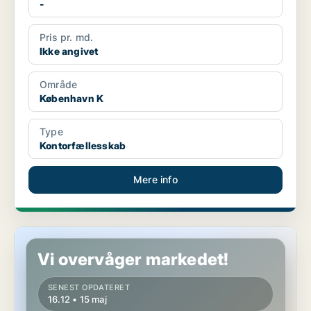
-
Pris pr. md.
Ikke angivet
Område
København K
Type
Kontorfællesskab
Mere info
Kontorfællesskab i København K
Vi overvåger markedet!
SENEST OPDATERET
16.12 • 15 maj