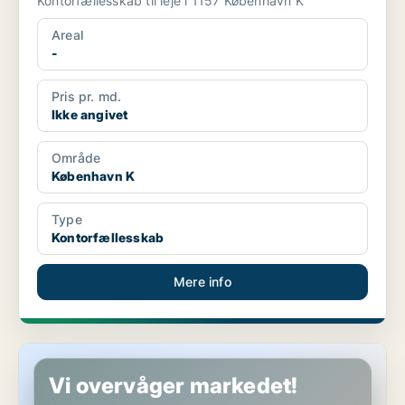
Kontorfællesskab til leje i 1157 København K
Areal
-
Pris pr. md.
Ikke angivet
Område
København K
Type
Kontorfællesskab
Mere info
Kontorfællesskab i København K
Vi overvåger markedet!