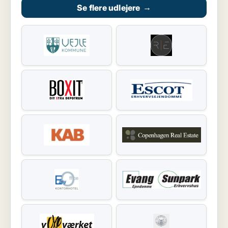
Se flere udlejere
→