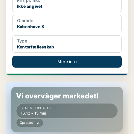
Pris pr. md.
Ikke angivet
Område
København K
Type
Kontorfællesskab
Mere info
Kontorfællesskab i København K
Vi overvåger markedet!
SENEST OPDATERET
16.12 • 15 maj
Oprettet 1 yr