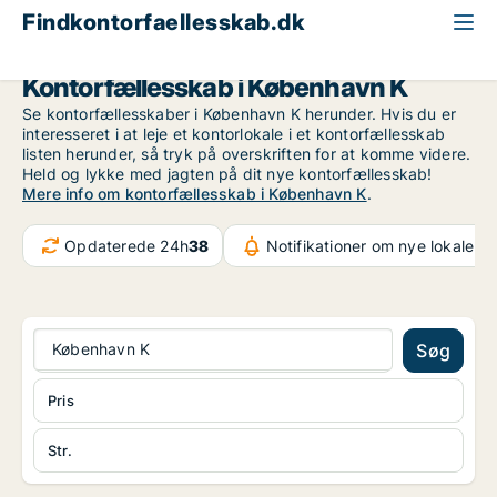
Findkontorfaellesskab.dk
København
København K
Kontorfællesskab i København K
Se kontorfællesskaber i København K herunder. Hvis du er
interesseret i at leje et kontorlokale i et kontorfællesskab
listen herunder, så tryk på overskriften for at komme videre.
Held og lykke med jagten på dit nye kontorfællesskab!
Mere info om kontorfællesskab i København K
.
Opdaterede 24h
38
Notifikationer om nye lokaler
3
København K
Søg
Pris
Str.