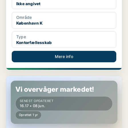
Ikke angivet
Område
København K
Type
Kontorfællesskab
Mere info
Kontorfællesskab i København K
Vi overvåger markedet!
SENEST OPDATERET
16.17 • 08 jun.
Oprettet 1 yr