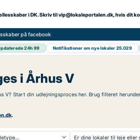
llesskaber i DK. Skriv til vip@lokaleportalen.dk, hvis dit
esskaber på facebook
pdaterede 24h
99
Notifikationer om nye lokaler
25.029
es i Århus V
us V? Start din udlejningsproces her. Brug filteret herund
en.dk
.
etype...
Er dine lokaler til leje eller