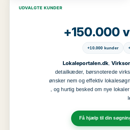
UDVALGTE KUNDER
+150.000 v
+10.000 kunder
Lokaleportalen.dk
Virkso
,
detailkæder, børsnoterede vir
ønsker nem og effektiv lokalesøg
, og hurtig besked om nye lokaler t
Få hjælp til din søgnin