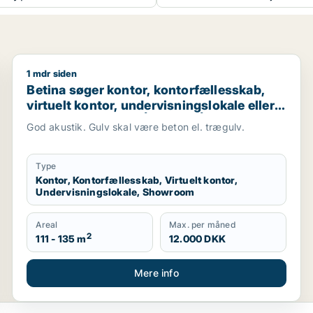
1 mdr siden
ontor eller undervisningslokale til leje i Århus C, Århus N e
Betina søger kontor, kontorfællesskab, virtuelt kontor
Betina søger kontor, kontorfællesskab,
virtuelt kontor, undervisningslokale eller
showroom til leje i Århus N, Århus V eller
God akustik. Gulv skal være beton el. trægulv.
Risskov m.fl.
Type
Kontor, Kontorfællesskab, Virtuelt kontor,
Undervisningslokale, Showroom
Areal
Max. per måned
2
111 - 135 m
12.000 DKK
Mere info