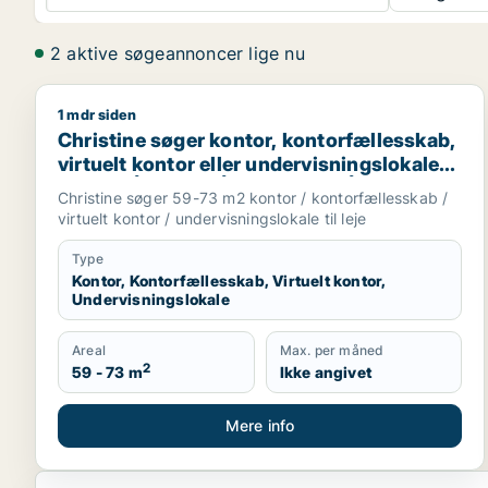
2 aktive søgeannoncer lige nu
1 mdr siden
Christine søger kontor, kontorfællesskab, virtuelt k
Christine søger kontor, kontorfællesskab,
virtuelt kontor eller undervisningslokale
til leje i Århus C, Århus N eller Århus V
Christine søger 59-73 m2 kontor / kontorfællesskab /
m.fl.
virtuelt kontor / undervisningslokale til leje
Type
Kontor, Kontorfællesskab, Virtuelt kontor,
Undervisningslokale
Areal
Max. per måned
2
59 - 73 m
Ikke angivet
Mere info