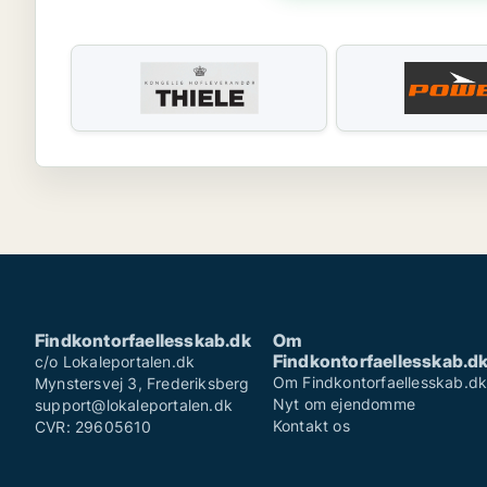
Findkontorfaellesskab.dk
Om
Findkontorfaellesskab.d
c/o Lokaleportalen.dk
Om Findkontorfaellesskab.d
Mynstersvej 3, Frederiksberg
Nyt om ejendomme
support@lokaleportalen.dk
Kontakt os
CVR: 29605610