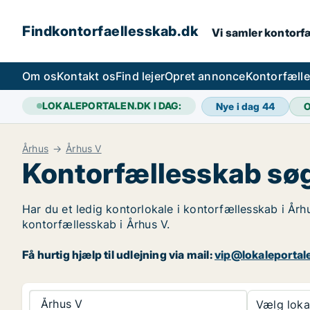
Findkontorfaellesskab.dk
Vi samler kontorfæ
Om os
Kontakt os
Find lejer
Opret annonce
Kontorfæll
LOKALEPORTALEN.DK I DAG:
Nye i dag
44
O
Århus
Århus V
Kontorfællesskab søg
Har du et ledig kontorlokale i kontorfællesskab i Årh
kontorfællesskab i Århus V.
Få hurtig hjælp til udlejning via mail:
vip@lokaleportal
Århus V
Vælg lokal