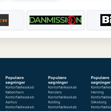
Populære
Populære
Populære
k
søgninger
søgninger
søgninger
k
Kontorfællesskab
Kontorfællesskab
Kontorfælle
København
Randers
Herning
Kontorfællesskab
Kontorfællesskab
Kontorfælle
Aarhus
Kolding
Silkeborg
Kontorfællesskab
Kontorfællesskab
Kontorfælle