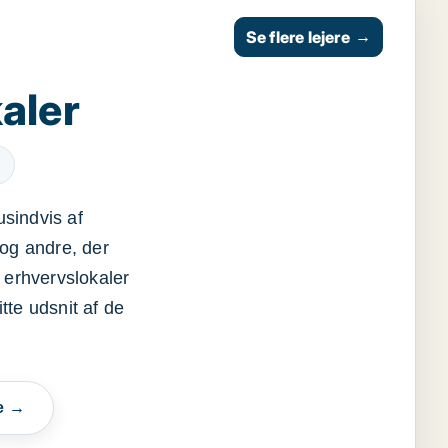
Se flere lejere
→
aler
usindvis af
og andre, der
 erhvervslokaler
itte udsnit af de
e →