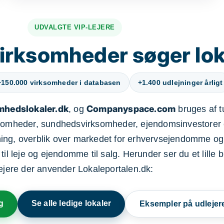
UDVALGTE VIP-LEJERE
irksomheder søger lok
+150.000 virksomheder i databasen
+1.400 udlejninger årligt
mhedslokaler.dk
Companyspace.com
, og
bruges af t
ksomheder, sundhedsvirksomheder, ejendomsinvestorer 
ning, overblik over markedet for erhvervsejendomme og
il leje og ejendomme til salg. Herunder ser du et lille b
lejere der anvender Lokaleportalen.dk:
g
Se alle ledige lokaler
Eksempler på udlejer