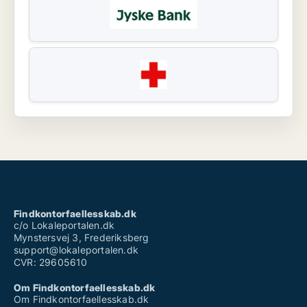
Findkontorfaellesskab.dk
c/o Lokaleportalen.dk
Mynstersvej 3, Frederiksberg
support@lokaleportalen.dk
CVR: 29605610
Om Findkontorfaellesskab.dk
Om Findkontorfaellesskab.dk