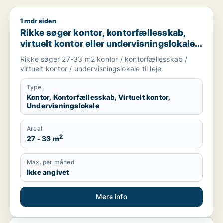
1 mdr siden
Rikke søger kontor, kontorfællesskab, virtuelt kontor eller unde
Rikke søger kontor, kontorfællesskab,
virtuelt kontor eller undervisningslokale
til leje i Middelfart, Egtved eller Viuf m.fl.
Rikke søger 27-33 m2 kontor / kontorfællesskab /
virtuelt kontor / undervisningslokale til leje
Type
Kontor, Kontorfællesskab, Virtuelt kontor,
Undervisningslokale
Areal
2
27 - 33 m
Max. per måned
Ikke angivet
Mere info