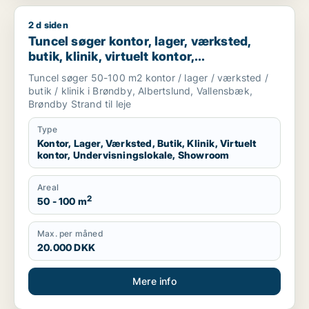
2 d siden
Tuncel søger kontor, lager, værksted, butik, klinik, virtuelt 
Tuncel søger kontor, lager, værksted,
butik, klinik, virtuelt kontor,
undervisningslokale eller showroom til
Tuncel søger 50-100 m2 kontor / lager / værksted /
leje i Brøndby, Albertslund eller
butik / klinik i Brøndby, Albertslund, Vallensbæk,
Vallensbæk
Brøndby Strand til leje
Type
Kontor, Lager, Værksted, Butik, Klinik, Virtuelt
kontor, Undervisningslokale, Showroom
Areal
2
50 - 100 m
Max. per måned
20.000 DKK
Mere info