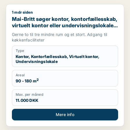
1 mdr siden
Mai-Britt søger kontor, kontorfællesskab, virtuelt kontor elle
Mai-Britt søger kontor, kontorfællesskab,
virtuelt kontor eller undervisningslokale
til leje i København SV, Valby eller
Gerne to til tre mindre rum og et stort. Adgang til
Brøndby m.fl.
køkkenfaciliteter
Type
Kontor, Kontorfællesskab, Virtuelt kontor,
Undervisningslokale
Areal
2
90 - 180 m
Max. per måned
11.000 DKK
Mere info