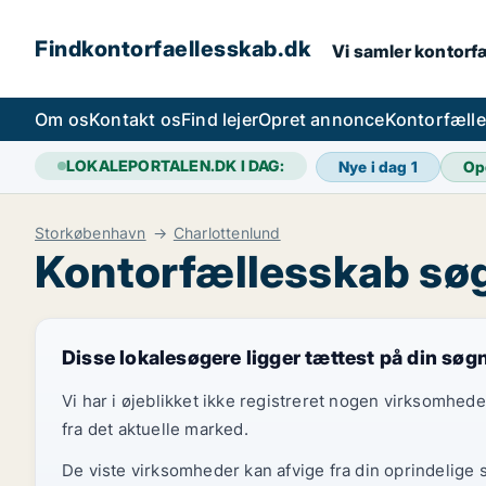
Findkontorfaellesskab.dk
Vi samler kontorfæ
Om os
Kontakt os
Find lejer
Opret annonce
Kontorfæll
LOKALEPORTALEN.DK I DAG:
Nye i dag
1
Op
Storkøbenhavn
Charlottenlund
Kontorfællesskab søg
Disse lokalesøgere ligger tættest på din søg
Vi har i øjeblikket ikke registreret nogen virksomhed
fra det aktuelle marked.
De viste virksomheder kan afvige fra din oprindelige 