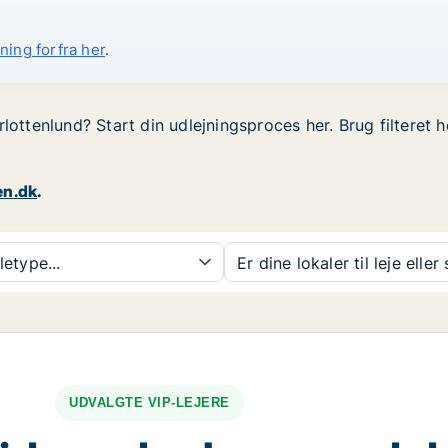
ning forfra her
.
rlottenlund? Start din udlejningsproces her. Brug filteret
en.dk
.
etype...
Er dine lokaler til leje eller
UDVALGTE VIP-LEJERE