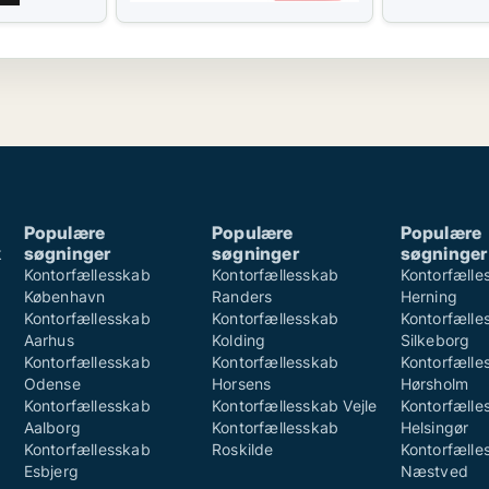
Populære
Populære
Populære
k
søgninger
søgninger
søgninger
k
Kontorfællesskab
Kontorfællesskab
Kontorfælle
København
Randers
Herning
Kontorfællesskab
Kontorfællesskab
Kontorfælle
Aarhus
Kolding
Silkeborg
Kontorfællesskab
Kontorfællesskab
Kontorfælle
Odense
Horsens
Hørsholm
Kontorfællesskab
Kontorfællesskab Vejle
Kontorfælle
Aalborg
Kontorfællesskab
Helsingør
Kontorfællesskab
Roskilde
Kontorfælle
Esbjerg
Næstved