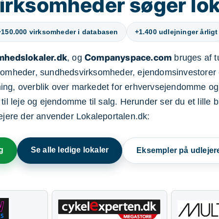
irksomheder søger lok
+150.000 virksomheder i databasen
+1.400 udlejninger årligt
mhedslokaler.dk
Companyspace.com
, og
bruges af t
ksomheder, sundhedsvirksomheder, ejendomsinvestorer 
ning, overblik over markedet for erhvervsejendomme og
il leje og ejendomme til salg. Herunder ser du et lille b
lejere der anvender Lokaleportalen.dk:
g
Se alle ledige lokaler
Eksempler på udlejer