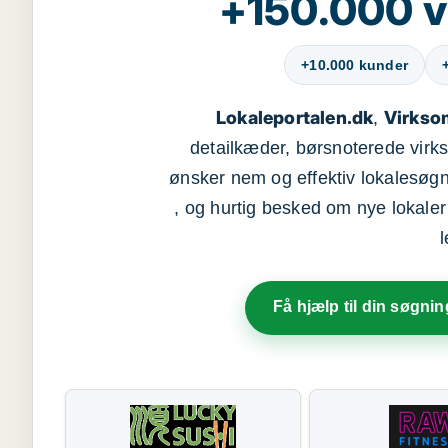
+150.000 v
+10.000 kunder
Lokaleportalen.dk
Virkso
,
detailkæder, børsnoterede vir
ønsker nem og effektiv lokalesøg
, og hurtig besked om nye lokaler t
Få hjælp til din søgnin