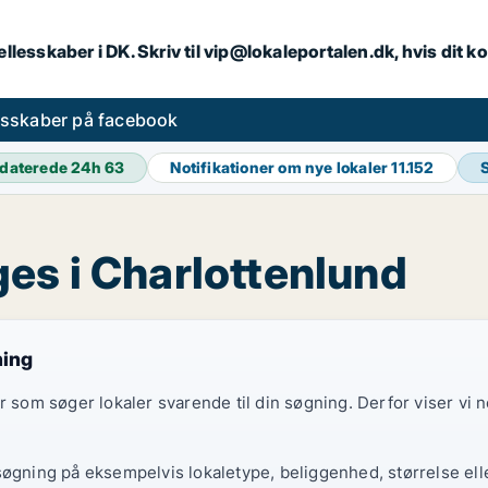
llesskaber i DK. Skriv til vip@lokaleportalen.dk, hvis dit
esskaber på facebook
daterede 24h
63
Notifikationer om nye lokaler
11.152
es i Charlottenlund
ning
er som søger lokaler svarende til din søgning. Derfor viser vi
søgning på eksempelvis lokaletype, beliggenhed, størrelse elle