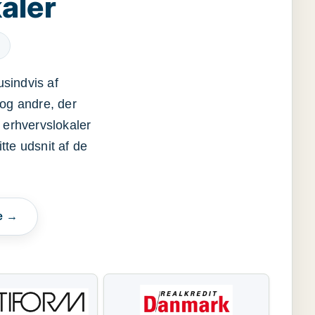
aler
usindvis af
og andre, der
 erhvervslokaler
itte udsnit af de
e →