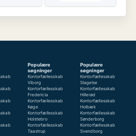
Populære
Populære
søgninger
søgninger
sskab
Kontorfællesskab
Kontorfællesskab
Viborg
Slagelse
sskab
Kontorfællesskab
Kontorfællesskab
Fredericia
Hillerød
sskab
Kontorfællesskab
Kontorfællesskab
Køge
Holbæk
sskab
Kontorfællesskab
Kontorfællesskab
Holstebro
Sønderborg
sskab
Kontorfællesskab
Kontorfællesskab
Taastrup
Svendborg