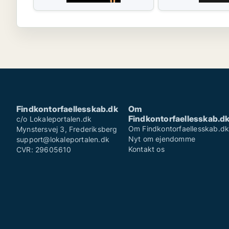
Findkontorfaellesskab.dk
Om
Findkontorfaellesskab.d
c/o Lokaleportalen.dk
Om Findkontorfaellesskab.d
Mynstersvej 3, Frederiksberg
Nyt om ejendomme
support@lokaleportalen.dk
Kontakt os
CVR: 29605610