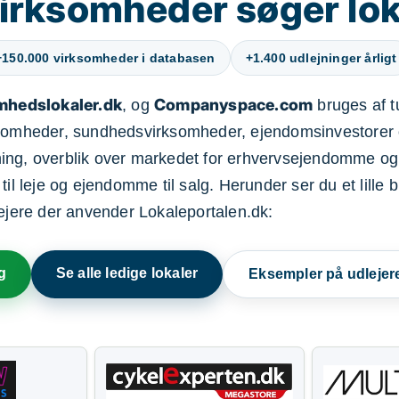
irksomheder søger lok
+150.000 virksomheder i databasen
+1.400 udlejninger årligt
mhedslokaler.dk
Companyspace.com
, og
bruges af t
ksomheder, sundhedsvirksomheder, ejendomsinvestorer 
ning, overblik over markedet for erhvervsejendomme og
il leje og ejendomme til salg. Herunder ser du et lille b
lejere der anvender Lokaleportalen.dk:
g
Se alle ledige lokaler
Eksempler på udlejer