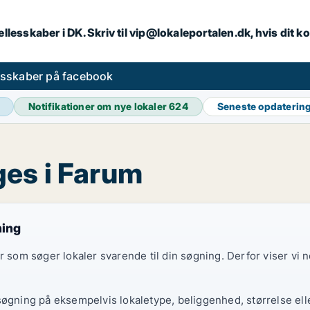
llesskaber i DK. Skriv til vip@lokaleportalen.dk, hvis dit
esskaber på facebook
Notifikationer om nye lokaler
624
Seneste opdaterin
es i Farum
ning
er som søger lokaler svarende til din søgning. Derfor viser vi
søgning på eksempelvis lokaletype, beliggenhed, størrelse elle