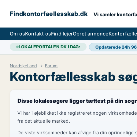
Findkontorfaellesskab.dk
Vi samler kontorfæ
Om os
Kontakt os
Find lejer
Opret annonce
Kontorfæll
LOKALEPORTALEN.DK I DAG:
Opdaterede 24h
96
Nordsjælland
Farum
Kontorfællesskab søg
Disse lokalesøgere ligger tættest på din søg
Vi har i øjeblikket ikke registreret nogen virksomhed
fra det aktuelle marked.
De viste virksomheder kan afvige fra din oprindelige 