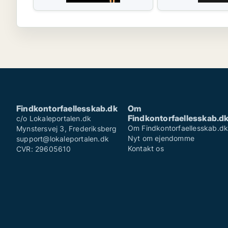
Findkontorfaellesskab.dk
Om
Findkontorfaellesskab.d
c/o Lokaleportalen.dk
Om Findkontorfaellesskab.d
Mynstersvej 3, Frederiksberg
Nyt om ejendomme
support@lokaleportalen.dk
Kontakt os
CVR: 29605610