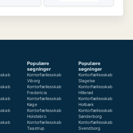
Populære
Populære
søgninger
søgninger
sskab
Kontorfællesskab
Kontorfællesskab
Viborg
Slagelse
sskab
Kontorfællesskab
Kontorfællesskab
Fredericia
Hillerød
sskab
Kontorfællesskab
Kontorfællesskab
Køge
Holbæk
sskab
Kontorfællesskab
Kontorfællesskab
Holstebro
Sønderborg
sskab
Kontorfællesskab
Kontorfællesskab
Taastrup
Svendborg