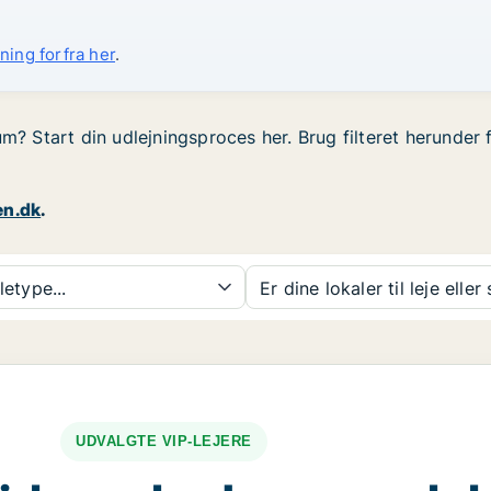
ning forfra her
.
um? Start din udlejningsproces her. Brug filteret herunde
en.dk
.
etype...
Er dine lokaler til leje eller
UDVALGTE VIP-LEJERE