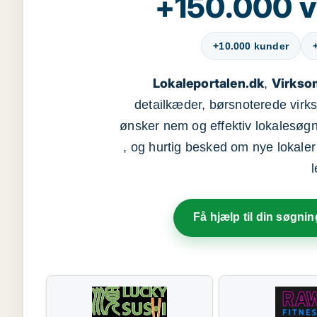
+150.000 v
+10.000 kunder
Lokaleportalen.dk
Virkso
,
detailkæder, børsnoterede vir
ønsker nem og effektiv lokalesøg
, og hurtig besked om nye lokaler t
Få hjælp til din søgnin