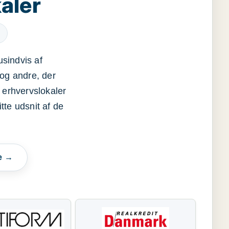
aler
usindvis af
og andre, der
 erhvervslokaler
itte udsnit af de
e →