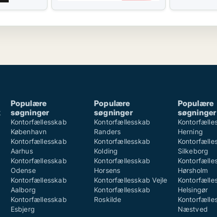
Populære
Populære
Populære
k
søgninger
søgninger
søgninger
k
Kontorfællesskab
Kontorfællesskab
Kontorfælle
København
Randers
Herning
Kontorfællesskab
Kontorfællesskab
Kontorfælle
Aarhus
Kolding
Silkeborg
Kontorfællesskab
Kontorfællesskab
Kontorfælle
Odense
Horsens
Hørsholm
Kontorfællesskab
Kontorfællesskab Vejle
Kontorfælle
Aalborg
Kontorfællesskab
Helsingør
Kontorfællesskab
Roskilde
Kontorfælle
Esbjerg
Næstved