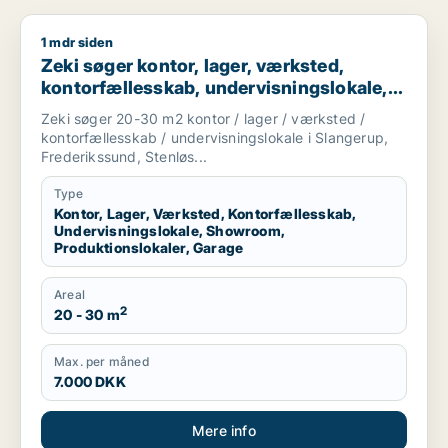
1 mdr siden
Zeki søger kontor, lager, værksted, kontorfællesskab, undervi
Zeki søger kontor, lager, værksted,
kontorfællesskab, undervisningslokale,
showroom, produktionslokaler eller
Zeki søger 20-30 m2 kontor / lager / værksted /
garage til leje i Slangerup, Frederikssund
kontorfællesskab / undervisningslokale i Slangerup,
eller Stenløse m.fl.
Frederikssund, Stenløs...
Type
Kontor, Lager, Værksted, Kontorfællesskab,
Undervisningslokale, Showroom,
Produktionslokaler, Garage
Areal
2
20 - 30 m
Max. per måned
7.000 DKK
Mere info