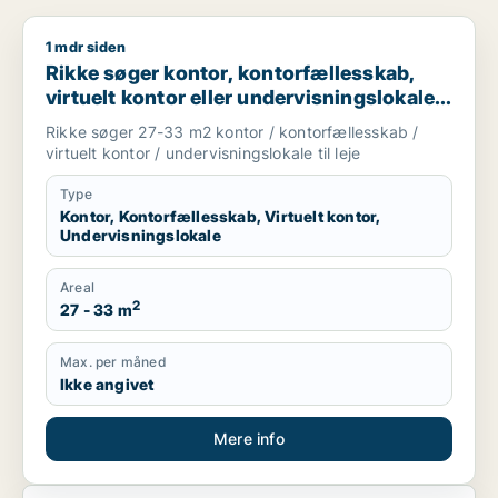
1 mdr siden
Rikke søger kontor, kontorfællesskab, virtuelt kontor eller unde
Rikke søger kontor, kontorfællesskab,
virtuelt kontor eller undervisningslokale
til leje i Middelfart, Egtved eller Viuf m.fl.
Rikke søger 27-33 m2 kontor / kontorfællesskab /
virtuelt kontor / undervisningslokale til leje
Type
Kontor, Kontorfællesskab, Virtuelt kontor,
Undervisningslokale
Areal
2
27 - 33 m
Max. per måned
Ikke angivet
Mere info