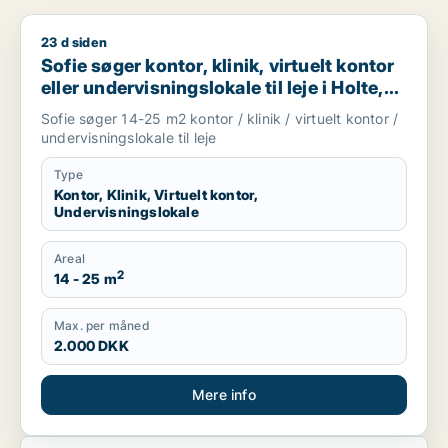
23 d siden
Sofie søger kontor, klinik, virtuelt kontor eller undervisningsl
Sofie søger kontor, klinik, virtuelt kontor
eller undervisningslokale til leje i Holte,
Vedbæk eller Hørsholm m.fl.
Sofie søger 14-25 m2 kontor / klinik / virtuelt kontor /
undervisningslokale til leje
Type
Kontor, Klinik, Virtuelt kontor,
Undervisningslokale
Areal
2
14 - 25 m
Max. per måned
2.000 DKK
Mere info