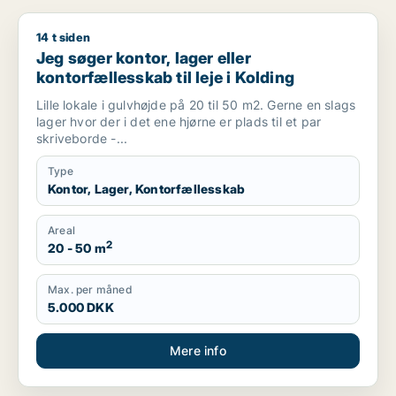
14 t siden
Jeg søger kontor, lager eller kontorfællesskab til leje i Koldin
Jeg søger kontor, lager eller
kontorfællesskab til leje i Kolding
Lille lokale i gulvhøjde på 20 til 50 m2. Gerne en slags
lager hvor der i det ene hjørne er plads til et par
skriveborde -...
Type
Kontor, Lager, Kontorfællesskab
Areal
2
20 - 50 m
Max. per måned
5.000 DKK
Mere info