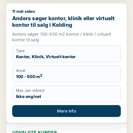
11 mdr siden
Anders søger kontor, klinik eller virtuelt kontor til salg i Koldi
Anders søger kontor, klinik eller virtuelt
kontor til salg i Kolding
Anders søger 100-500 m2 kontor / klinik / virtuelt
kontor til salg
Type
Kontor, Klinik, Virtuelt kontor
Areal
2
100 - 500 m
Max. per måned
Ikke angivet
Mere info
UDVALGTE KUNDER