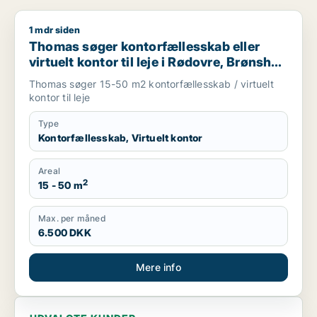
1 mdr siden
Thomas søger kontorfællesskab eller virtuelt kontor til leje i 
Thomas søger kontorfællesskab eller
virtuelt kontor til leje i Rødovre, Brønshøj
eller Herlev m.fl.
Thomas søger 15-50 m2 kontorfællesskab / virtuelt
kontor til leje
Type
Kontorfællesskab, Virtuelt kontor
Areal
2
15 - 50 m
Max. per måned
6.500 DKK
Mere info