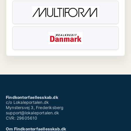
Findkontorfaellesskab.dk
c/o Lokaleportalen.dk
Mynstersvej 3, Frederiksberg
support@lokaleportalen.dk
CVR: 29605610
Om Findkontorfaellesskab.dk