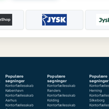
Populære
Populære
Populære
k
søgninger
søgninger
søgninger
k
Kontorfællesskab
Kontorfællesskab
Kontorfælle
København
Randers
Herning
Kontorfællesskab
Kontorfællesskab
Kontorfælle
Aarhus
Kolding
Silkeborg
Kontorfællesskab
Kontorfællesskab
Kontorfælle