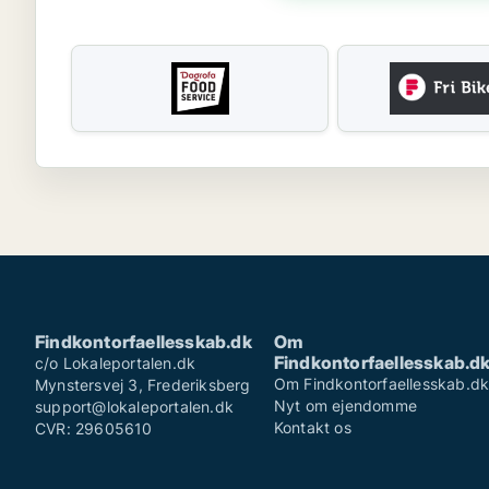
Findkontorfaellesskab.dk
Om
Findkontorfaellesskab.d
c/o Lokaleportalen.dk
Om Findkontorfaellesskab.d
Mynstersvej 3, Frederiksberg
Nyt om ejendomme
support@lokaleportalen.dk
Kontakt os
CVR: 29605610