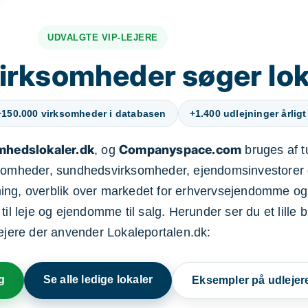
UDVALGTE VIP-LEJERE
irksomheder søger lok
+150.000 virksomheder i databasen
+1.400 udlejninger årligt
mhedslokaler.dk
Companyspace.com
, og
bruges af t
ksomheder, sundhedsvirksomheder, ejendomsinvestorer 
ning, overblik over markedet for erhvervsejendomme og
il leje og ejendomme til salg. Herunder ser du et lille b
lejere der anvender Lokaleportalen.dk:
g
Se alle ledige lokaler
Eksempler på udlejer