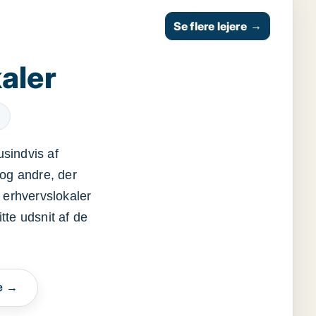
Se flere lejere
→
aler
usindvis af
og andre, der
 erhvervslokaler
itte udsnit af de
e →