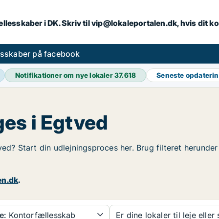
llesskaber i DK. Skriv til vip@lokaleportalen.dk, hvis dit
esskaber på facebook
Notifikationer om nye lokaler
37.618
Seneste opdateri
es i Egtved
ved? Start din udlejningsproces her. Brug filteret herunde
en.dk
.
e:
Kontorfællesskab
Er dine lokaler til leje eller