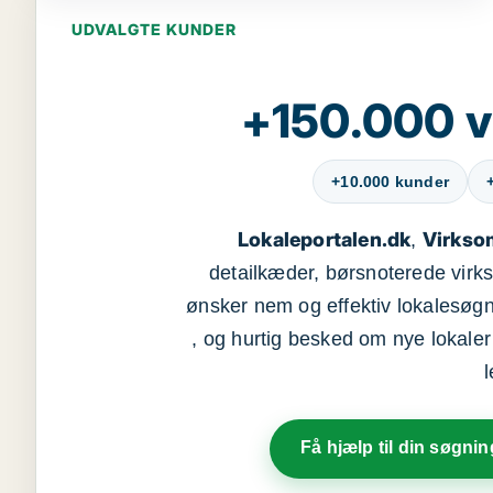
UDVALGTE KUNDER
+150.000 v
+10.000 kunder
Lokaleportalen.dk
Virkso
,
detailkæder, børsnoterede vir
ønsker nem og effektiv lokalesøg
, og hurtig besked om nye lokaler t
Få hjælp til din søgnin