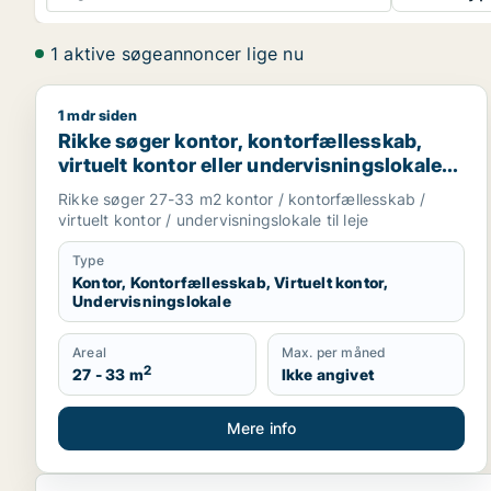
1 aktive søgeannoncer lige nu
1 mdr siden
Rikke søger kontor, kontorfællesskab, virtuelt kontor
Rikke søger kontor, kontorfællesskab,
virtuelt kontor eller undervisningslokale
til leje i Middelfart, Egtved eller Viuf m.fl.
Rikke søger 27-33 m2 kontor / kontorfællesskab /
virtuelt kontor / undervisningslokale til leje
Type
Kontor, Kontorfællesskab, Virtuelt kontor,
Undervisningslokale
Areal
Max. per måned
2
27 - 33 m
Ikke angivet
Mere info