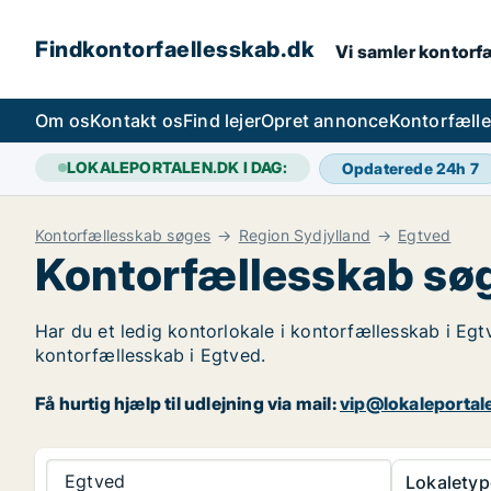
Findkontorfaellesskab.dk
Vi samler kontorfæ
Om os
Kontakt os
Find lejer
Opret annonce
Kontorfæll
LOKALEPORTALEN.DK I DAG:
Opdaterede 24h
7
Kontorfællesskab søges
Region Sydjylland
Egtved
Kontorfællesskab søg
Har du et ledig kontorlokale i kontorfællesskab i Egt
kontorfællesskab i Egtved.
Få hurtig hjælp til udlejning via mail:
vip@lokaleportal
Egtved
Lokaletyp