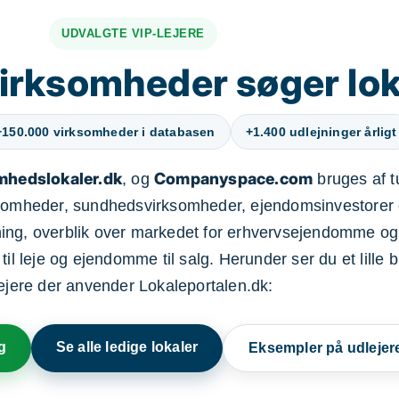
UDVALGTE VIP-LEJERE
irksomheder søger lok
+150.000 virksomheder i databasen
+1.400 udlejninger årligt
mhedslokaler.dk
Companyspace.com
, og
bruges af t
ksomheder, sundhedsvirksomheder, ejendomsinvestorer 
ning, overblik over markedet for erhvervsejendomme og
il leje og ejendomme til salg. Herunder ser du et lille b
lejere der anvender Lokaleportalen.dk:
g
Se alle ledige lokaler
Eksempler på udlejer