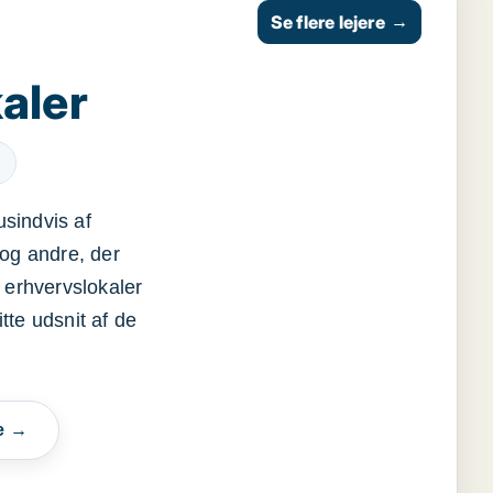
Se flere lejere
→
aler
usindvis af
og andre, der
 erhvervslokaler
itte udsnit af de
e →