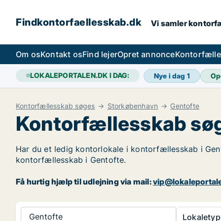
Findkontorfaellesskab.dk
Vi samler kontorfæ
Om os
Kontakt os
Find lejer
Opret annonce
Kontorfæll
LOKALEPORTALEN.DK I DAG:
Nye i dag
1
Op
Kontorfællesskab søges
Storkøbenhavn
Gentofte
Kontorfællesskab søg
Har du et ledig kontorlokale i kontorfællesskab i Gen
kontorfællesskab i Gentofte.
Få hurtig hjælp til udlejning via mail:
vip@lokaleportal
Gentofte
Lokaletyp