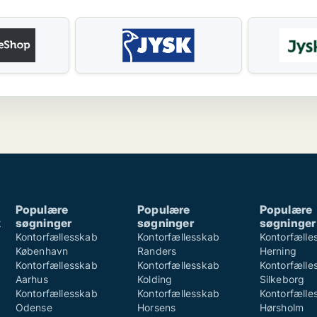
Populære
Populære
Populære
k
søgninger
søgninger
søgninger
k
Kontorfællesskab
Kontorfællesskab
Kontorfælle
København
Randers
Herning
Kontorfællesskab
Kontorfællesskab
Kontorfælle
Aarhus
Kolding
Silkeborg
Kontorfællesskab
Kontorfællesskab
Kontorfælle
Odense
Horsens
Hørsholm