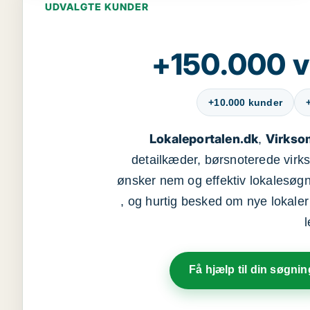
UDVALGTE KUNDER
+150.000 v
+10.000 kunder
Lokaleportalen.dk
Virkso
,
detailkæder, børsnoterede vir
ønsker nem og effektiv lokalesøg
, og hurtig besked om nye lokaler t
Få hjælp til din søgnin