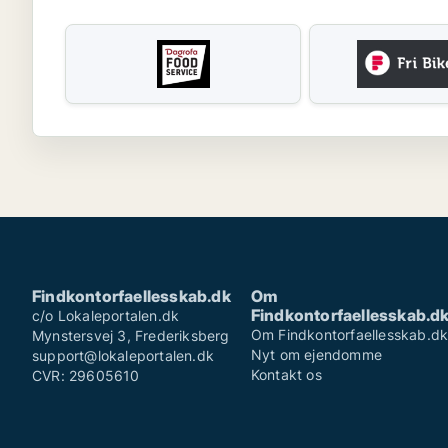
Findkontorfaellesskab.dk
Om
Findkontorfaellesskab.d
c/o Lokaleportalen.dk
Om Findkontorfaellesskab.d
Mynstersvej 3, Frederiksberg
Nyt om ejendomme
support@lokaleportalen.dk
Kontakt os
CVR: 29605610