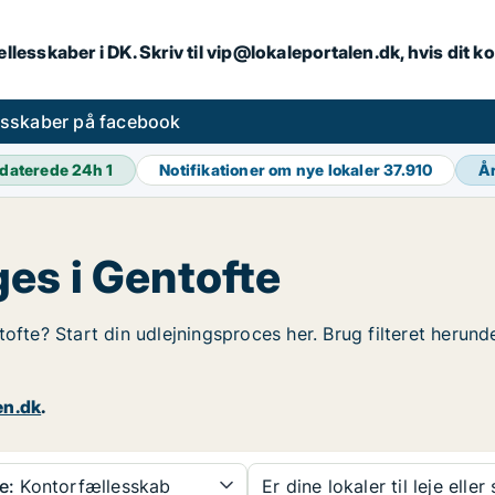
llesskaber i DK. Skriv til vip@lokaleportalen.dk, hvis dit
esskaber på facebook
daterede 24h
1
Notifikationer om nye lokaler
37.910
Å
es i Gentofte
tofte? Start din udlejningsproces her. Brug filteret herun
en.dk
.
e:
Kontorfællesskab
Er dine lokaler til leje eller