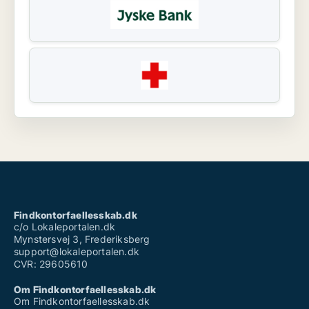
Findkontorfaellesskab.dk
c/o Lokaleportalen.dk
Mynstersvej 3, Frederiksberg
support@lokaleportalen.dk
CVR: 29605610
Om Findkontorfaellesskab.dk
Om Findkontorfaellesskab.dk