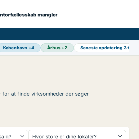
 kontorfællesskab mangler
København
+
4
Århus
+
2
Seneste opdatering
3 t sid
er for at finde virksomheder der søger
 salg?
Hvor store er dine lokaler?