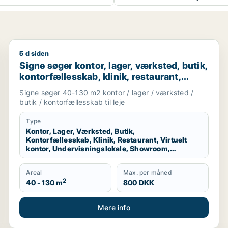
5 d siden
illerød eller Fredensborg
Signe søger kontor, lager, værksted, butik, kontorfæl
Signe søger kontor, lager, værksted, butik,
kontorfællesskab, klinik, restaurant,
virtuelt kontor, undervisningslokale,
Signe søger 40-130 m2 kontor / lager / værksted /
showroom, erhvervsgrund,
butik / kontorfællesskab til leje
produktionslokaler eller garage til leje i
København K, Virum eller Helsingør m.fl.
Type
Kontor, Lager, Værksted, Butik,
Kontorfællesskab, Klinik, Restaurant, Virtuelt
kontor, Undervisningslokale, Showroom,
Erhvervsgrund, Produktionslokaler, Garage
Areal
Max. per måned
2
40 - 130 m
800 DKK
Mere info