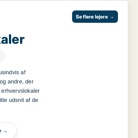
Se flere lejere
→
aler
usindvis af
og andre, der
 erhvervslokaler
itte udsnit af de
e →