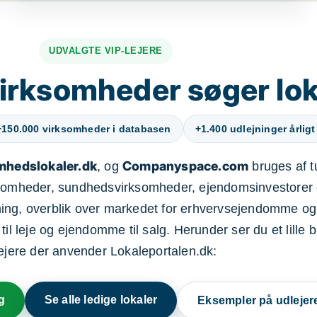
UDVALGTE VIP-LEJERE
irksomheder søger lok
+150.000 virksomheder i databasen
+1.400 udlejninger årligt
mhedslokaler.dk
Companyspace.com
, og
bruges af t
ksomheder, sundhedsvirksomheder, ejendomsinvestorer 
ning, overblik over markedet for erhvervsejendomme og
il leje og ejendomme til salg. Herunder ser du et lille b
lejere der anvender Lokaleportalen.dk:
g
Se alle ledige lokaler
Eksempler på udlejer