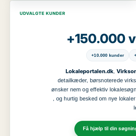
UDVALGTE KUNDER
+150.000 v
+10.000 kunder
Lokaleportalen.dk
Virkso
,
detailkæder, børsnoterede vir
ønsker nem og effektiv lokalesøg
, og hurtig besked om nye lokaler t
Få hjælp til din søgnin