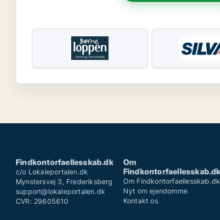
Findkontorfaellesskab.dk
Om
Findkontorfaellesskab.d
c/o Lokaleportalen.dk
Om Findkontorfaellesskab.d
Mynstersvej 3, Frederiksberg
Nyt om ejendomme
support@lokaleportalen.dk
Kontakt os
CVR: 29605610