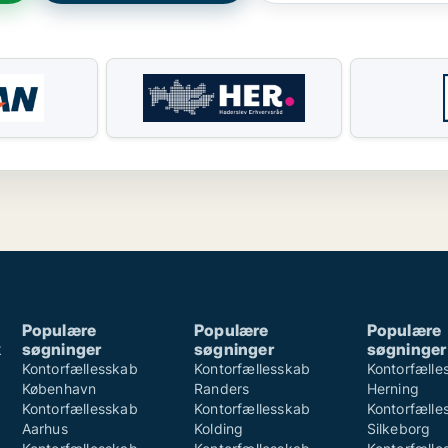
Populære
Populære
Populære
k
søgninger
søgninger
søgninger
k
Kontorfællesskab
Kontorfællesskab
Kontorfælle
København
Randers
Herning
Kontorfællesskab
Kontorfællesskab
Kontorfælle
Aarhus
Kolding
Silkeborg