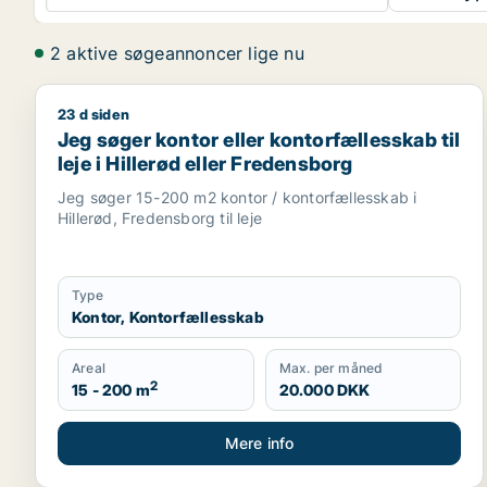
2 aktive søgeannoncer lige nu
23 d siden
Jeg søger kontor eller kontorfællesskab til leje i H
Jeg søger kontor eller kontorfællesskab til
leje i Hillerød eller Fredensborg
Jeg søger 15-200 m2 kontor / kontorfællesskab i
Hillerød, Fredensborg til leje
Type
Kontor, Kontorfællesskab
Areal
Max. per måned
2
15 - 200 m
20.000 DKK
Mere info