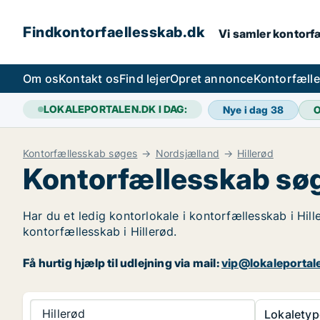
Findkontorfaellesskab.dk
Vi samler kontorfæ
Om os
Kontakt os
Find lejer
Opret annonce
Kontorfæll
LOKALEPORTALEN.DK I DAG:
Nye i dag
38
O
Kontorfællesskab søges
Nordsjælland
Hillerød
Kontorfællesskab søge
Har du et ledig kontorlokale i kontorfællesskab i Hill
kontorfællesskab i Hillerød.
Få hurtig hjælp til udlejning via mail:
vip@lokaleportal
Hillerød
Lokaletyp