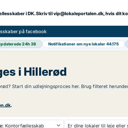
llesskaber i DK. Skriv til vip@lokaleportalen.dk, hvis dit
esskaber på facebook
pdaterede 24h
38
Notifikationer om nye lokaler
44.175
s i Hillerød
erød? Start din udlejningsproces her. Brug filteret herund
en.dk
.
e:
Kontorfællesskab
Er dine lokaler til leje eller