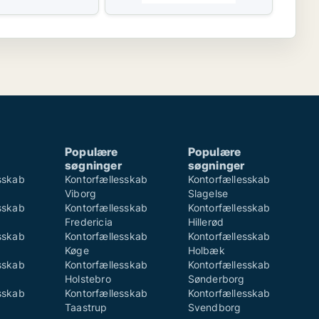
Populære
Populære
søgninger
søgninger
sskab
Kontorfællesskab
Kontorfællesskab
Viborg
Slagelse
sskab
Kontorfællesskab
Kontorfællesskab
Fredericia
Hillerød
sskab
Kontorfællesskab
Kontorfællesskab
Køge
Holbæk
sskab
Kontorfællesskab
Kontorfællesskab
Holstebro
Sønderborg
sskab
Kontorfællesskab
Kontorfællesskab
Taastrup
Svendborg