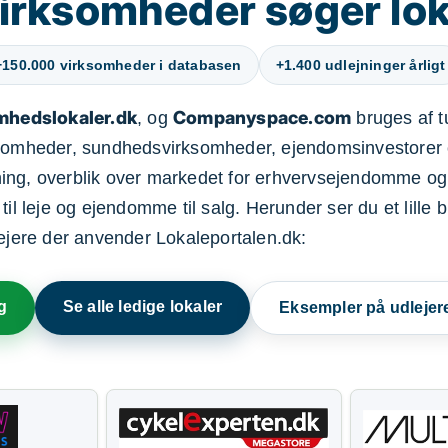
irksomheder søger lok
+150.000 virksomheder i databasen
+1.400 udlejninger årligt
mhedslokaler.dk
Companyspace.com
, og
bruges af t
ksomheder, sundhedsvirksomheder, ejendomsinvestorer 
ning, overblik over markedet for erhvervsejendomme og
il leje og ejendomme til salg. Herunder ser du et lille b
lejere der anvender Lokaleportalen.dk:
g
Se alle ledige lokaler
Eksempler på udlejer