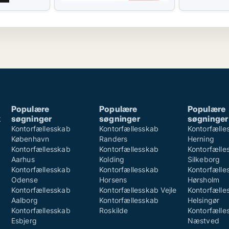
Populære
Populære
Populære
k
søgninger
søgninger
søgninger
k
Kontorfællesskab
Kontorfællesskab
Kontorfælle
København
Randers
Herning
Kontorfællesskab
Kontorfællesskab
Kontorfælle
Aarhus
Kolding
Silkeborg
Kontorfællesskab
Kontorfællesskab
Kontorfælle
Odense
Horsens
Hørsholm
Kontorfællesskab
Kontorfællesskab Vejle
Kontorfælle
Aalborg
Kontorfællesskab
Helsingør
Kontorfællesskab
Roskilde
Kontorfælle
Esbjerg
Næstved