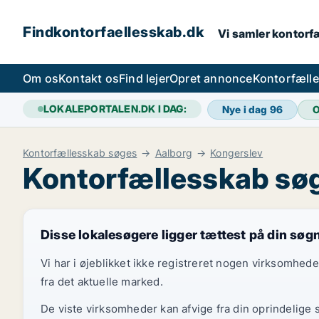
Findkontorfaellesskab.dk
Vi samler kontorfæ
Om os
Kontakt os
Find lejer
Opret annonce
Kontorfæll
LOKALEPORTALEN.DK I DAG:
Nye i dag
96
O
Kontorfællesskab søges
Aalborg
Kongerslev
Kontorfællesskab søg
Disse lokalesøgere ligger tættest på din søg
Vi har i øjeblikket ikke registreret nogen virksomhed
fra det aktuelle marked.
De viste virksomheder kan afvige fra din oprindelige 