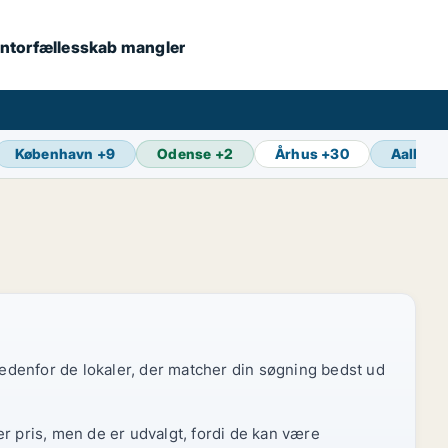
 kontorfællesskab mangler
København
+
9
Odense
+
2
Århus
+
30
Aalborg
 nedenfor de lokaler, der matcher din søgning bedst ud
r pris, men de er udvalgt, fordi de kan være