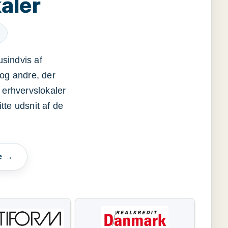
aler
usindvis af
og andre, der
 erhvervslokaler
itte udsnit af de
e →