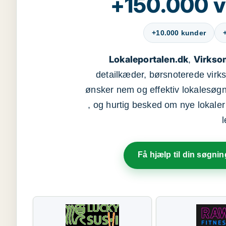
+150.000 v
+10.000 kunder
Lokaleportalen.dk
Virkso
,
detailkæder, børsnoterede vir
ønsker nem og effektiv lokalesøg
, og hurtig besked om nye lokaler t
Få hjælp til din søgnin