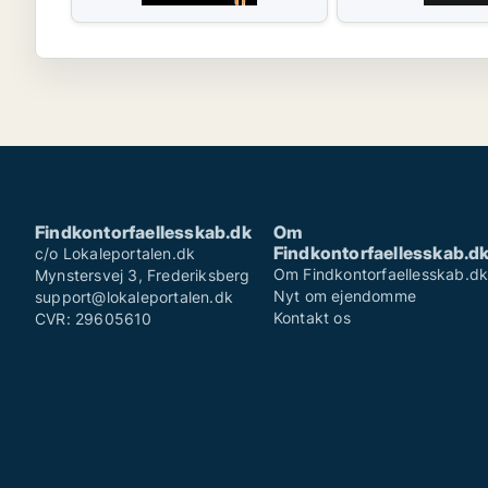
Findkontorfaellesskab.dk
Om
Findkontorfaellesskab.d
c/o Lokaleportalen.dk
Om Findkontorfaellesskab.d
Mynstersvej 3, Frederiksberg
Nyt om ejendomme
support@lokaleportalen.dk
Kontakt os
CVR: 29605610