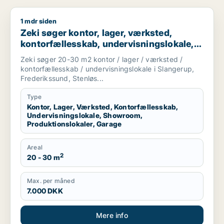
1 mdr siden
Zeki søger kontor, lager, værksted, kontorfællesskab, undervi
Zeki søger kontor, lager, værksted,
kontorfællesskab, undervisningslokale,
showroom, produktionslokaler eller
Zeki søger 20-30 m2 kontor / lager / værksted /
garage til leje i Slangerup, Frederikssund
kontorfællesskab / undervisningslokale i Slangerup,
eller Stenløse m.fl.
Frederikssund, Stenløs...
Type
Kontor, Lager, Værksted, Kontorfællesskab,
Undervisningslokale, Showroom,
Produktionslokaler, Garage
Areal
2
20 - 30 m
Max. per måned
7.000 DKK
Mere info