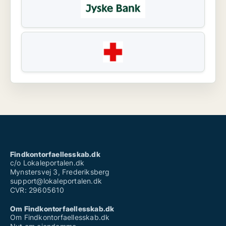
Findkontorfaellesskab.dk
c/o Lokaleportalen.dk
Mynstersvej 3, Frederiksberg
support@lokaleportalen.dk
CVR: 29605610
Om Findkontorfaellesskab.dk
Om Findkontorfaellesskab.dk