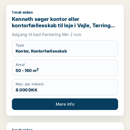
1 mdr siden
Kenneth søger kontor eller kontorfællesskab til leje i Vejle, Tø
Kenneth søger kontor eller
kontorfællesskab til leje i Vejle, Tørring
eller Uldum m.fl.
Adgang til bad Parkering Min 2 rum
Type
Kontor, Kontorfællesskab
Areal
2
50 - 160 m
Max. per måned
8.000 DKK
Mere info