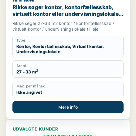
1 mdr siden
Rikke søger kontor, kontorfællesskab, virtuelt kontor eller unde
Rikke søger kontor, kontorfællesskab,
virtuelt kontor eller undervisningslokale
til leje i Middelfart, Egtved eller Viuf m.fl.
Rikke søger 27-33 m2 kontor / kontorfællesskab /
virtuelt kontor / undervisningslokale til leje
Type
Kontor, Kontorfællesskab, Virtuelt kontor,
Undervisningslokale
Areal
2
27 - 33 m
Max. per måned
Ikke angivet
Mere info
UDVALGTE KUNDER