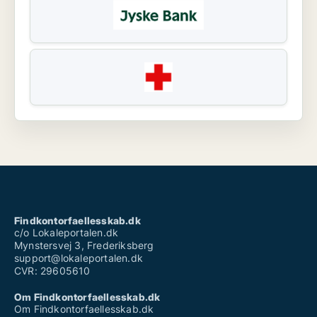
Findkontorfaellesskab.dk
c/o Lokaleportalen.dk
Mynstersvej 3, Frederiksberg
support@lokaleportalen.dk
CVR: 29605610
Om Findkontorfaellesskab.dk
Om Findkontorfaellesskab.dk