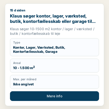
15 d siden
Klaus søger kontor, lager, værksted, butik, kontorfællesskab e
Klaus søger kontor, lager, værksted,
butik, kontorfællesskab eller garage til
leje i Odense
Klaus søger 10-1500 m2 kontor / lager / værksted /
butik / kontorfællesskab til leje
Type
Kontor, Lager, Værksted, Butik,
Kontorfællesskab, Garage
Areal
2
10 - 1.500 m
Max. per måned
Ikke angivet
Mere info