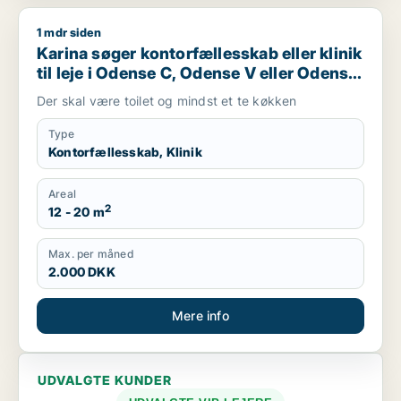
1 mdr siden
Karina søger kontorfællesskab eller klinik til leje i Odense C
Karina søger kontorfællesskab eller klinik
til leje i Odense C, Odense V eller Odense
NV m.fl.
Der skal være toilet og mindst et te køkken
Type
Kontorfællesskab, Klinik
Areal
2
12 - 20 m
Max. per måned
2.000 DKK
Mere info
UDVALGTE KUNDER