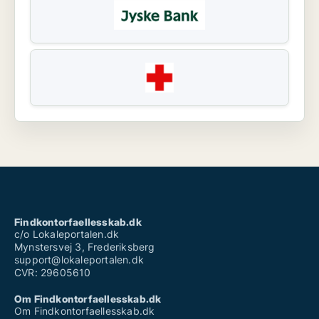
Findkontorfaellesskab.dk
c/o Lokaleportalen.dk
Mynstersvej 3, Frederiksberg
support@lokaleportalen.dk
CVR: 29605610
Om Findkontorfaellesskab.dk
Om Findkontorfaellesskab.dk