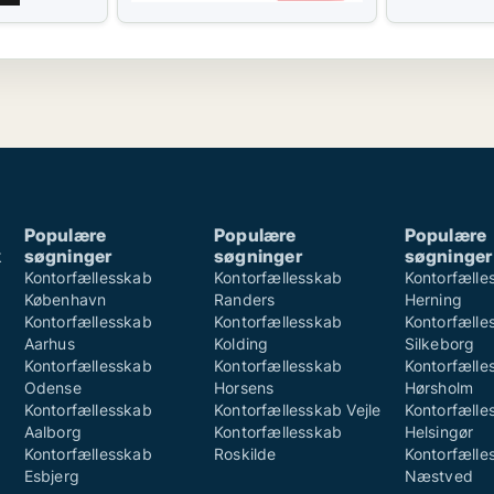
Populære
Populære
Populære
k
søgninger
søgninger
søgninger
k
Kontorfællesskab
Kontorfællesskab
Kontorfælle
København
Randers
Herning
Kontorfællesskab
Kontorfællesskab
Kontorfælle
Aarhus
Kolding
Silkeborg
Kontorfællesskab
Kontorfællesskab
Kontorfælle
Odense
Horsens
Hørsholm
Kontorfællesskab
Kontorfællesskab Vejle
Kontorfælle
Aalborg
Kontorfællesskab
Helsingør
Kontorfællesskab
Roskilde
Kontorfælle
Esbjerg
Næstved