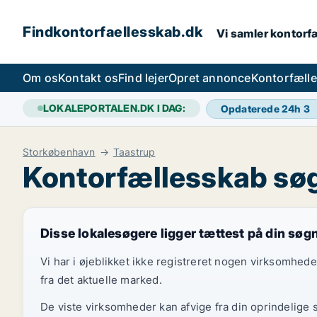
Findkontorfaellesskab.dk
Vi samler kontorfæ
Om os
Kontakt os
Find lejer
Opret annonce
Kontorfæll
LOKALEPORTALEN.DK I DAG:
Opdaterede 24h
3
Storkøbenhavn
Taastrup
Kontorfællesskab søg
Disse lokalesøgere ligger tættest på din søg
Vi har i øjeblikket ikke registreret nogen virksomhed
fra det aktuelle marked.
De viste virksomheder kan afvige fra din oprindelige 