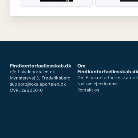
Findkontorfaellesskab.dk
Om
Findkontorfaellesskab.d
c/o Lokaleportalen.dk
Om Findkontorfaellesskab.d
Mynstersvej 3, Frederiksberg
Nyt om ejendomme
support@lokaleportalen.dk
Kontakt os
CVR: 29605610