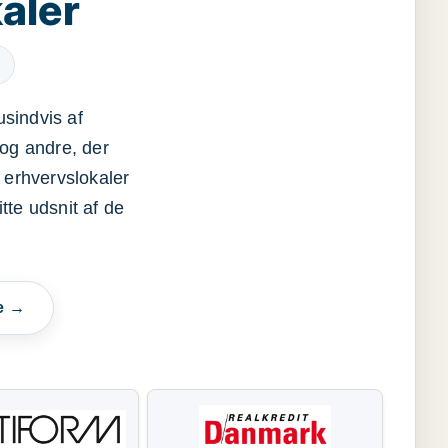
aler
usindvis af
og andre, der
 erhvervslokaler
itte udsnit af de
e →