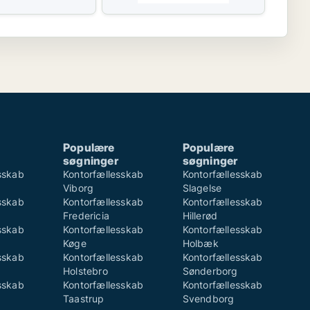
Populære
Populære
søgninger
søgninger
sskab
Kontorfællesskab
Kontorfællesskab
Viborg
Slagelse
sskab
Kontorfællesskab
Kontorfællesskab
Fredericia
Hillerød
sskab
Kontorfællesskab
Kontorfællesskab
Køge
Holbæk
sskab
Kontorfællesskab
Kontorfællesskab
Holstebro
Sønderborg
sskab
Kontorfællesskab
Kontorfællesskab
Taastrup
Svendborg