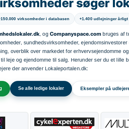
irksomheder søger lok
+150.000 virksomheder i databasen
+1.400 udlejninger årligt
mhedslokaler.dk
Companyspace.com
, og
bruges af t
ksomheder, sundhedsvirksomheder, ejendomsinvestorer 
ning, overblik over markedet for erhvervsejendomme og
il leje og ejendomme til salg. Herunder ser du et lille b
lejere der anvender Lokaleportalen.dk:
g
Se alle ledige lokaler
Eksempler på udlejer