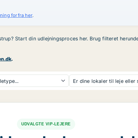
ning forfra her
.
strup? Start din udlejningsproces her. Brug filteret herund
en.dk
.
etype...
Er dine lokaler til leje eller
UDVALGTE VIP-LEJERE