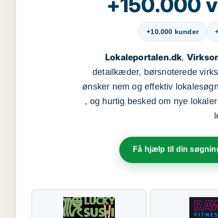
+150.000 v
+10.000 kunder
Lokaleportalen.dk
Virkso
,
detailkæder, børsnoterede vir
ønsker nem og effektiv lokalesøg
, og hurtig besked om nye lokaler t
Få hjælp til din søgnin