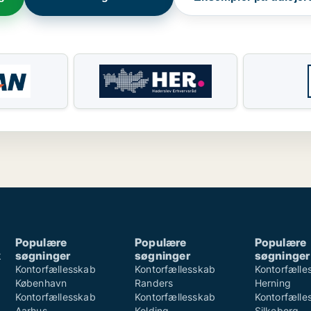
Populære
Populære
Populære
k
søgninger
søgninger
søgninger
k
Kontorfællesskab
Kontorfællesskab
Kontorfælle
København
Randers
Herning
Kontorfællesskab
Kontorfællesskab
Kontorfælle
Aarhus
Kolding
Silkeborg