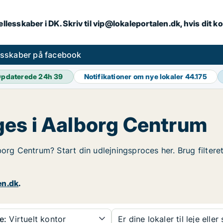
llesskaber i DK. Skriv til vip@lokaleportalen.dk, hvis dit
esskaber på facebook
pdaterede 24h
39
Notifikationer om nye lokaler
44.175
es i Aalborg Centrum
borg Centrum? Start din udlejningsproces her. Brug filter
en.dk
.
e:
Virtuelt kontor
Er dine lokaler til leje eller