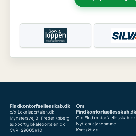
Findkontorfaellesskab.dk
Om
Findkontorfaellesskab.d
c/o Lokaleportalen.dk
Om Findkontorfaellesskab.d
Mynstersvej 3, Frederiksberg
Nyt om ejendomme
support@lokaleportalen.dk
Kontakt os
CVR: 29605610