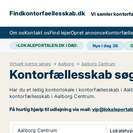
Findkontorfaellesskab.dk
Vi samler kontorfæ
Om os
Kontakt os
Find lejer
Opret annonce
Kontorfæll
LOKALEPORTALEN.DK I DAG:
Nye i dag
38
O
Virtuelt kontor søges
Aalborg
Aalborg Centrum
Kontorfællesskab søg
Har du et ledig kontorlokale i kontorfællesskab i Aal
kontorfællesskab i Aalborg Centrum.
Få hurtig hjælp til udlejning via mail:
vip@lokaleportal
Aalborg Centrum
Lokaletyp