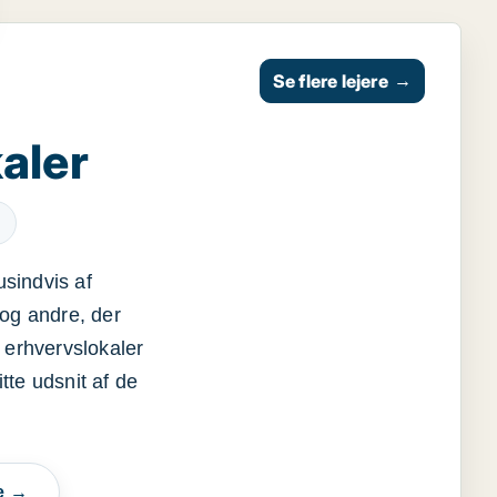
Se flere lejere
→
aler
usindvis af
og andre, der
 erhvervslokaler
itte udsnit af de
e →