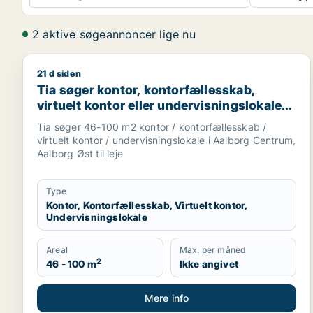
2 aktive søgeannoncer lige nu
21 d siden
Tia søger kontor, kontorfællesskab, virtuelt kontor
Tia søger kontor, kontorfællesskab,
virtuelt kontor eller undervisningslokale
til leje i Aalborg Centrum eller Aalborg Øst
Tia søger 46-100 m2 kontor / kontorfællesskab /
virtuelt kontor / undervisningslokale i Aalborg Centrum,
Aalborg Øst til leje
Type
Kontor, Kontorfællesskab, Virtuelt kontor,
Undervisningslokale
Areal
Max. per måned
2
46 - 100 m
Ikke angivet
Mere info