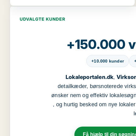
UDVALGTE KUNDER
+150.000 v
+10.000 kunder
Lokaleportalen.dk
Virkso
,
detailkæder, børsnoterede vir
ønsker nem og effektiv lokalesøg
, og hurtig besked om nye lokaler t
Få hjælp til din søgnin