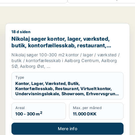
18 d siden
 eller undervisningslokale til leje i Aalborg Centrum eller
Nikolaj søger kontor, lager, værksted, butik, kontorf
Nikolaj søger kontor, lager, værksted,
butik, kontorfællesskab, restaurant,
virtuelt kontor, undervisningslokale,
Nikolaj søger 100-300 m2 kontor / lager / værksted /
showroom, erhvervsgrund,
butik / kontorfællesskab i Aalborg Centrum, Aalborg
produktionslokaler eller garage til leje i
SØ, Aalborg Øst, ...
Aalborg Centrum, Aalborg SØ eller
Type
Aalborg Øst m.fl.
Kontor, Lager, Værksted, Butik,
Kontorfællesskab, Restaurant, Virtuelt kontor,
Undervisningslokale, Showroom, Erhvervsgrund,
Produktionslokaler, Garage
Areal
Max. per måned
2
100 - 300 m
11.000 DKK
Mere info