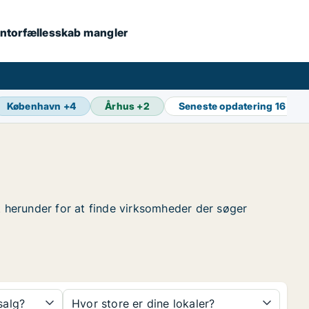
 kontorfællesskab mangler
København
+
4
Århus
+
2
Seneste opdatering
16 min
et herunder for at finde virksomheder der søger
 salg?
Hvor store er dine lokaler?