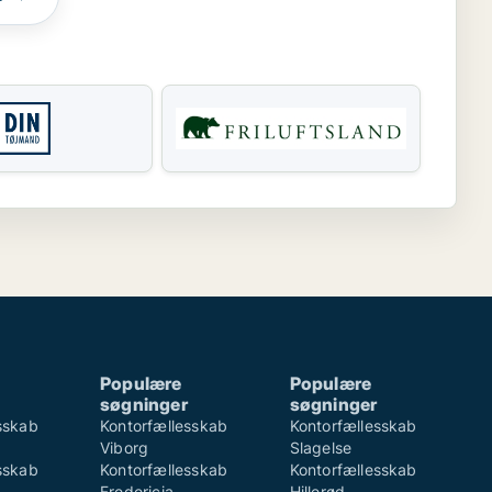
Populære
Populære
søgninger
søgninger
sskab
Kontorfællesskab
Kontorfællesskab
Viborg
Slagelse
sskab
Kontorfællesskab
Kontorfællesskab
Fredericia
Hillerød