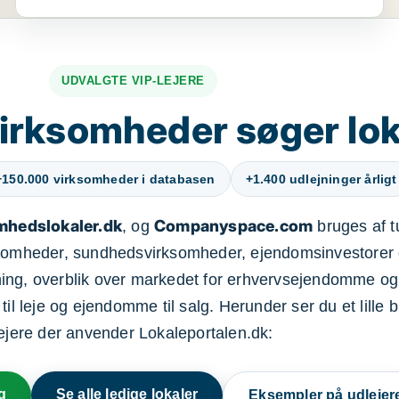
UDVALGTE VIP-LEJERE
irksomheder søger lok
+150.000 virksomheder i databasen
+1.400 udlejninger årligt
mhedslokaler.dk
Companyspace.com
, og
bruges af t
ksomheder, sundhedsvirksomheder, ejendomsinvestorer 
ning, overblik over markedet for erhvervsejendomme og
il leje og ejendomme til salg. Herunder ser du et lille b
lejere der anvender Lokaleportalen.dk:
g
Se alle ledige lokaler
Eksempler på udlejer