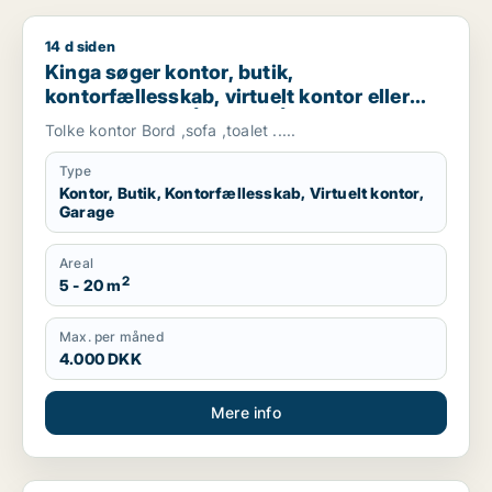
14 d siden
Kinga søger kontor, butik, kontorfællesskab, virtuelt kontor el
Kinga søger kontor, butik,
kontorfællesskab, virtuelt kontor eller
garage til leje i Århus C, Århus N eller
Tolke kontor Bord ,sofa ,toalet .....
Risskov m.fl.
Type
Kontor, Butik, Kontorfællesskab, Virtuelt kontor,
Garage
Areal
2
5 - 20 m
Max. per måned
4.000 DKK
Mere info