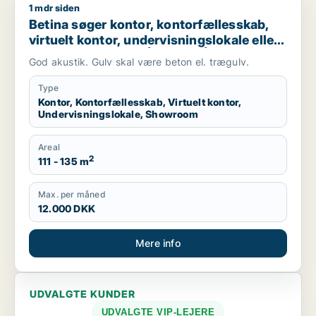
1 mdr siden
Betina søger kontor, kontorfællesskab, virtuelt kontor, underv
Betina søger kontor, kontorfællesskab,
virtuelt kontor, undervisningslokale eller
showroom til leje i Århus N, Århus V eller
God akustik. Gulv skal være beton el. trægulv.
Risskov m.fl.
Type
Kontor, Kontorfællesskab, Virtuelt kontor,
Undervisningslokale, Showroom
Areal
2
111 - 135 m
Max. per måned
12.000 DKK
Mere info
UDVALGTE KUNDER
UDVALGTE VIP-LEJERE