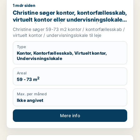
1 mdr siden
Christine søger kontor, kontorfællesskab, virtuelt kontor eller
Christine søger kontor, kontorfællesskab,
virtuelt kontor eller undervisningslokale
til leje i Århus C, Århus N eller Århus V
Christine søger 59-73 m2 kontor / kontorfællesskab /
m.fl.
virtuelt kontor / undervisningslokale til leje
Type
Kontor, Kontorfællesskab, Virtuelt kontor,
Undervisningslokale
Areal
2
59 - 73 m
Max. per måned
Ikke angivet
Mere info