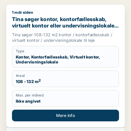
1 mdr siden
Tina søger kontor, kontorfællesskab, virtuelt kontor eller und
Tina søger kontor, kontorfællesskab,
virtuelt kontor eller undervisningslokale
til leje i Videbæk, Kibæk eller Brande m.fl.
Tina søger 108-132 m2 kontor / kontorfællesskab /
virtuelt kontor / undervisningslokale til leje
Type
Kontor, Kontorfællesskab, Virtuelt kontor,
Undervisningslokale
Areal
2
108 - 132 m
Max. per måned
Ikke angivet
Mere info