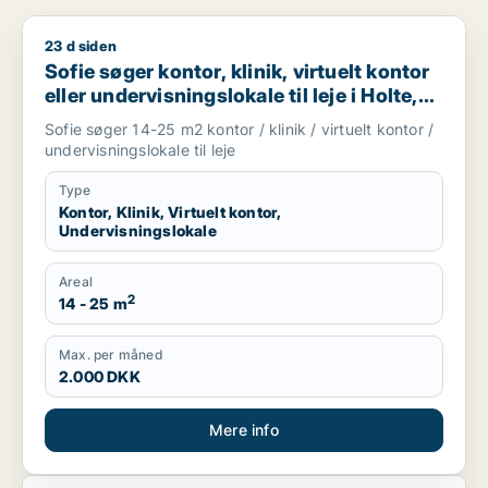
23 d siden
Sofie søger kontor, klinik, virtuelt kontor eller undervisningsl
Sofie søger kontor, klinik, virtuelt kontor
eller undervisningslokale til leje i Holte,
Vedbæk eller Hørsholm m.fl.
Sofie søger 14-25 m2 kontor / klinik / virtuelt kontor /
undervisningslokale til leje
Type
Kontor, Klinik, Virtuelt kontor,
Undervisningslokale
Areal
2
14 - 25 m
Max. per måned
2.000 DKK
Mere info