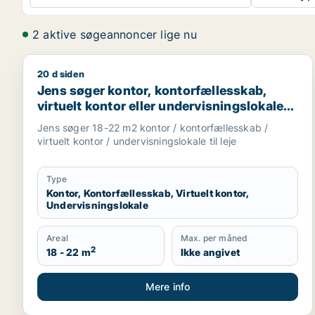
2 aktive søgeannoncer lige nu
20 d siden
Jens søger kontor, kontorfællesskab, virtuelt kontor
Jens søger kontor, kontorfællesskab,
virtuelt kontor eller undervisningslokale
til leje i København K, Vesterbro eller
Jens søger 18-22 m2 kontor / kontorfællesskab /
Frederiksberg m.fl.
virtuelt kontor / undervisningslokale til leje
Type
Kontor, Kontorfællesskab, Virtuelt kontor,
Undervisningslokale
Areal
Max. per måned
2
18 - 22 m
Ikke angivet
Mere info