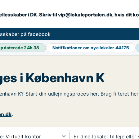
llesskaber i DK. Skriv til vip@lokaleportalen.dk, hvis dit
esskaber på facebook
pdaterede 24h
38
Notifikationer om nye lokaler
44.175
ges i København K
enhavn K? Start din udlejningsproces her. Brug filteret he
en.dk
.
e:
Virtuelt kontor
Er dine lokaler til leje eller