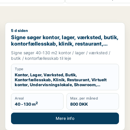
5 d siden
 eller undervisningslokale til leje i København K, Vesterbr
Signe søger kontor, lager, værksted, butik, kontorfæl
Signe søger kontor, lager, værksted, butik,
kontorfællesskab, klinik, restaurant,
virtuelt kontor, undervisningslokale,
Signe søger 40-130 m2 kontor / lager / værksted /
showroom, erhvervsgrund,
butik / kontorfællesskab til leje
produktionslokaler eller garage til leje i
København K, Virum eller Helsingør m.fl.
Type
Kontor, Lager, Værksted, Butik,
Kontorfællesskab, Klinik, Restaurant, Virtuelt
kontor, Undervisningslokale, Showroom,
Erhvervsgrund, Produktionslokaler, Garage
Areal
Max. per måned
2
40 - 130 m
800 DKK
Mere info