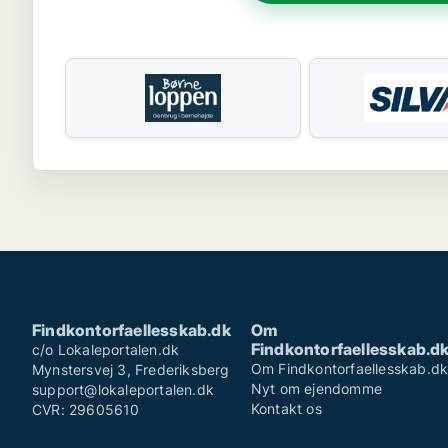
Findkontorfaellesskab.dk
Om
Findkontorfaellesskab.d
c/o Lokaleportalen.dk
Om Findkontorfaellesskab.d
Mynstersvej 3, Frederiksberg
Nyt om ejendomme
support@lokaleportalen.dk
Kontakt os
CVR: 29605610