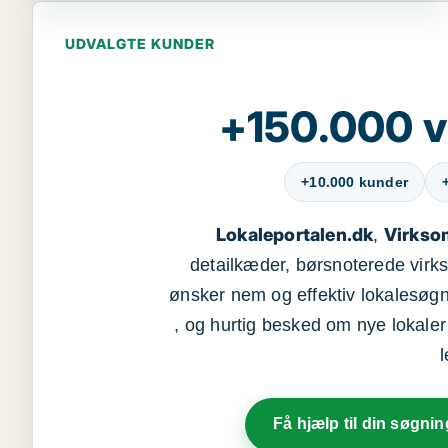
UDVALGTE KUNDER
+150.000 v
+10.000 kunder
Lokaleportalen.dk
Virkso
,
detailkæder, børsnoterede vir
ønsker nem og effektiv lokalesøg
, og hurtig besked om nye lokaler t
Få hjælp til din søgnin