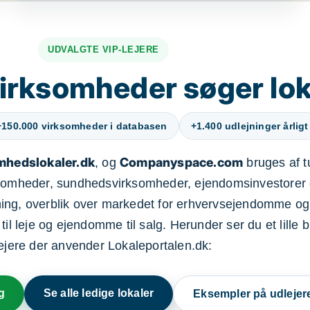
UDVALGTE VIP-LEJERE
irksomheder søger lok
+150.000 virksomheder i databasen
+1.400 udlejninger årligt
mhedslokaler.dk
Companyspace.com
, og
bruges af t
ksomheder, sundhedsvirksomheder, ejendomsinvestorer 
ning, overblik over markedet for erhvervsejendomme og
il leje og ejendomme til salg. Herunder ser du et lille b
lejere der anvender Lokaleportalen.dk:
g
Se alle ledige lokaler
Eksempler på udlejer