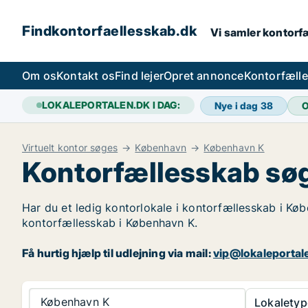
Findkontorfaellesskab.dk
Vi samler kontorfæ
Om os
Kontakt os
Find lejer
Opret annonce
Kontorfæll
LOKALEPORTALEN.DK I DAG:
Nye i dag
38
O
Virtuelt kontor søges
København
København K
Kontorfællesskab sø
Har du et ledig kontorlokale i kontorfællesskab i Køb
kontorfællesskab i København K.
Få hurtig hjælp til udlejning via mail:
vip@lokaleportal
København K
Lokaletyp