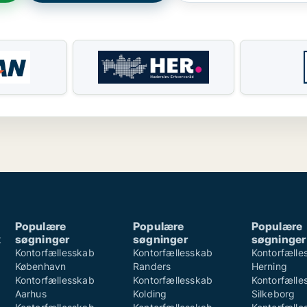
Populære
Populære
Populære
k
søgninger
søgninger
søgninger
k
Kontorfællesskab
Kontorfællesskab
Kontorfælle
København
Randers
Herning
Kontorfællesskab
Kontorfællesskab
Kontorfælle
Aarhus
Kolding
Silkeborg