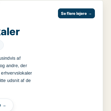
Se flere lejere
→
aler
usindvis af
og andre, der
 erhvervslokaler
itte udsnit af de
e →