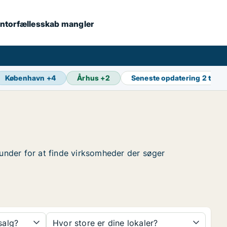
 kontorfællesskab mangler
København
+
4
Århus
+
2
Seneste opdatering
2 t sid
runder for at finde virksomheder der søger
 salg?
Hvor store er dine lokaler?