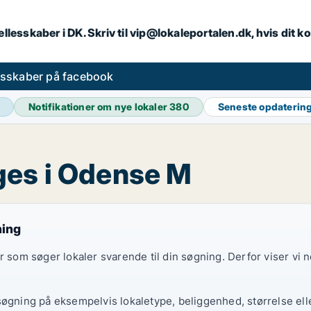
llesskaber i DK. Skriv til vip@lokaleportalen.dk, hvis dit
esskaber på facebook
Notifikationer om nye lokaler
380
Seneste opdaterin
ges i Odense M
ning
er som søger lokaler svarende til din søgning. Derfor viser vi
søgning på eksempelvis lokaletype, beliggenhed, størrelse elle