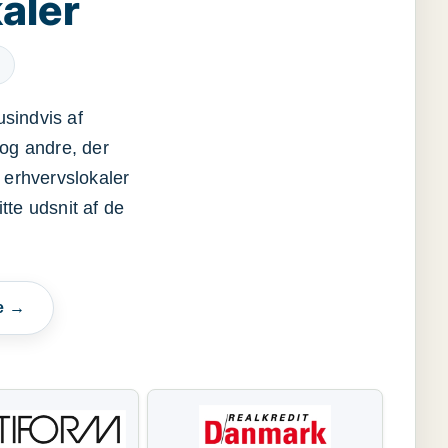
aler
usindvis af
og andre, der
 erhvervslokaler
itte udsnit af de
e →