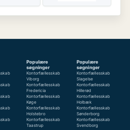
Populære
Populære
søgninger
søgninger
sskab
Kontorfællesskab
Kontorfællesskab
Viborg
Slagelse
sskab
Kontorfællesskab
Kontorfællesskab
Fredericia
Hillerød
sskab
Kontorfællesskab
Kontorfællesskab
Køge
Holbæk
sskab
Kontorfællesskab
Kontorfællesskab
Holstebro
Sønderborg
sskab
Kontorfællesskab
Kontorfællesskab
Taastrup
Svendborg