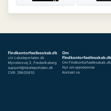
Findkontorfaellesskab.dk
Om
Findkontorfaellesskab.d
c/o Lokaleportalen.dk
Om Findkontorfaellesskab.d
Mynstersvej 3, Frederiksberg
Nyt om ejendomme
support@lokaleportalen.dk
Kontakt os
CVR: 29605610