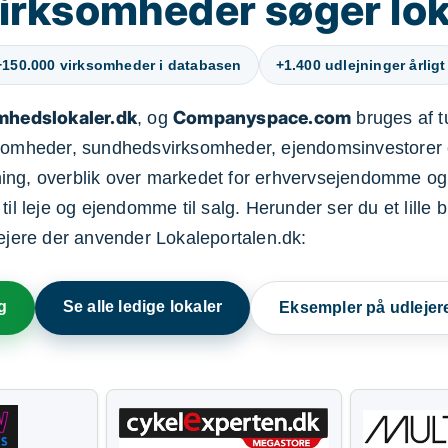
irksomheder søger lok
+150.000 virksomheder i databasen
+1.400 udlejninger årligt
mhedslokaler.dk
Companyspace.com
, og
bruges af t
ksomheder, sundhedsvirksomheder, ejendomsinvestorer 
ning, overblik over markedet for erhvervsejendomme og
il leje og ejendomme til salg. Herunder ser du et lille b
lejere der anvender Lokaleportalen.dk:
g
Se alle ledige lokaler
Eksempler på udlejer