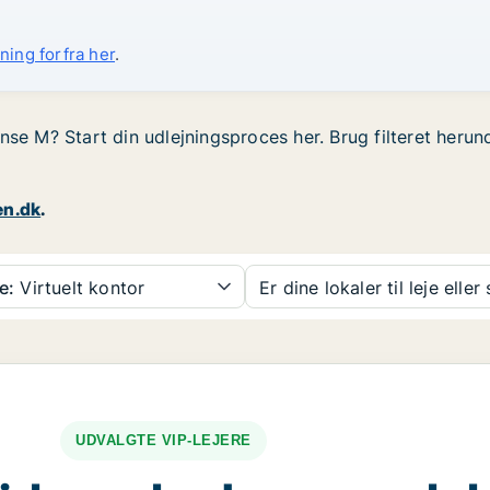
ning forfra her
.
nse M? Start din udlejningsproces her. Brug filteret herun
en.dk
.
e:
Virtuelt kontor
Er dine lokaler til leje eller
UDVALGTE VIP-LEJERE