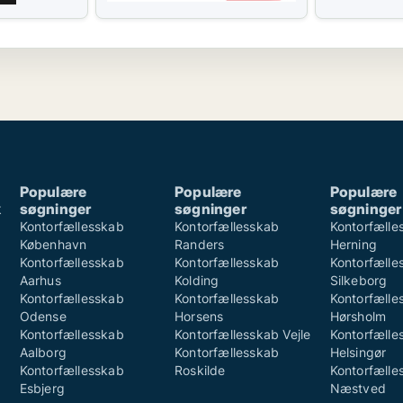
Populære
Populære
Populære
k
søgninger
søgninger
søgninger
k
Kontorfællesskab
Kontorfællesskab
Kontorfælle
København
Randers
Herning
Kontorfællesskab
Kontorfællesskab
Kontorfælle
Aarhus
Kolding
Silkeborg
Kontorfællesskab
Kontorfællesskab
Kontorfælle
Odense
Horsens
Hørsholm
Kontorfællesskab
Kontorfællesskab Vejle
Kontorfælle
Aalborg
Kontorfællesskab
Helsingør
Kontorfællesskab
Roskilde
Kontorfælle
Esbjerg
Næstved