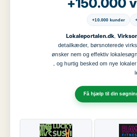
+150.000 v
+10.000 kunder
Lokaleportalen.dk
Virkso
,
detailkæder, børsnoterede vir
ønsker nem og effektiv lokalesøg
, og hurtig besked om nye lokaler t
Få hjælp til din søgnin