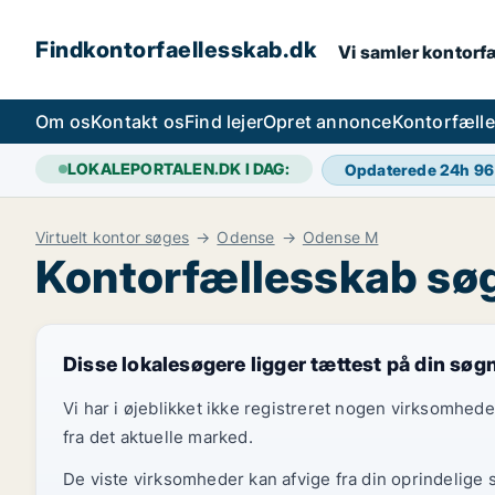
Findkontorfaellesskab.dk
Vi samler kontorfæ
Om os
Kontakt os
Find lejer
Opret annonce
Kontorfæll
LOKALEPORTALEN.DK I DAG:
Opdaterede 24h
96
Virtuelt kontor søges
Odense
Odense M
Kontorfællesskab sø
Disse lokalesøgere ligger tættest på din søg
Vi har i øjeblikket ikke registreret nogen virksomhed
fra det aktuelle marked.
De viste virksomheder kan afvige fra din oprindelige 