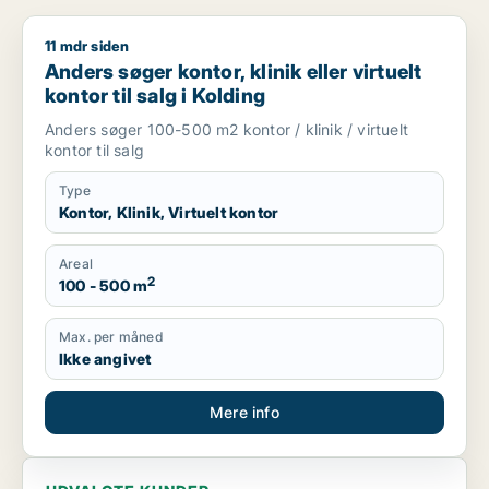
11 mdr siden
Anders søger kontor, klinik eller virtuelt kontor til salg i Koldi
Anders søger kontor, klinik eller virtuelt
kontor til salg i Kolding
Anders søger 100-500 m2 kontor / klinik / virtuelt
kontor til salg
Type
Kontor, Klinik, Virtuelt kontor
Areal
2
100 - 500 m
Max. per måned
Ikke angivet
Mere info