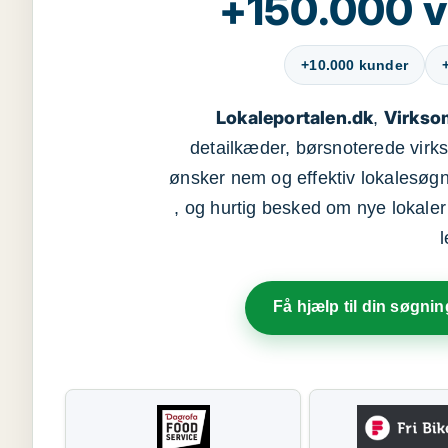
+150.000 v
+10.000 kunder
Lokaleportalen.dk
Virkso
,
detailkæder, børsnoterede vir
ønsker nem og effektiv lokalesøg
, og hurtig besked om nye lokaler t
Få hjælp til din søgnin