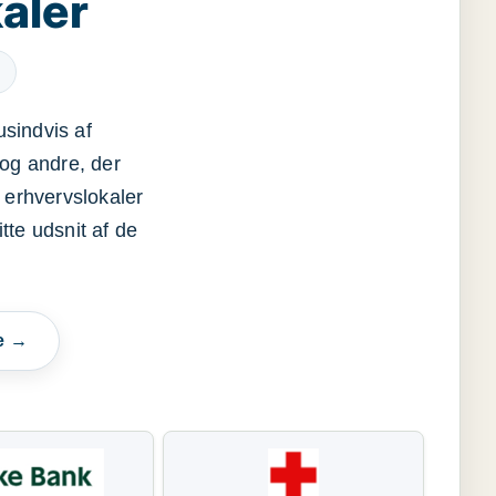
aler
usindvis af
og andre, der
 erhvervslokaler
itte udsnit af de
e →