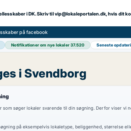
llesskaber i DK. Skriv til vip@lokaleportalen.dk, hvis dit
esskaber på facebook
Notifikationer om nye lokaler
37.520
Seneste opdater
ges i Svendborg
ning
er som søger lokaler svarende til din søgning. Derfor viser vi
søgning på eksempelvis lokaletype, beliggenhed, størrelse elle