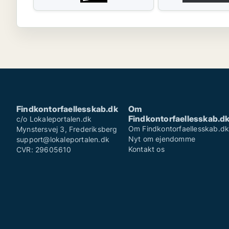
Findkontorfaellesskab.dk
Om
Findkontorfaellesskab.d
c/o Lokaleportalen.dk
Om Findkontorfaellesskab.d
Mynstersvej 3, Frederiksberg
Nyt om ejendomme
support@lokaleportalen.dk
Kontakt os
CVR: 29605610