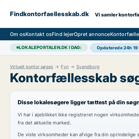
Findkontorfaellesskab.dk
Vi samler kontorfæ
Om os
Kontakt os
Find lejer
Opret annonce
Kontorfæll
LOKALEPORTALEN.DK I DAG:
Opdaterede 24h
19
Virtuelt kontor søges
Fyn
Svendborg
Kontorfællesskab sø
Disse lokalesøgere ligger tættest på din søg
Vi har i øjeblikket ikke registreret nogen virksomhed
fra det aktuelle marked.
De viste virksomheder kan afvige fra din oprindelige 