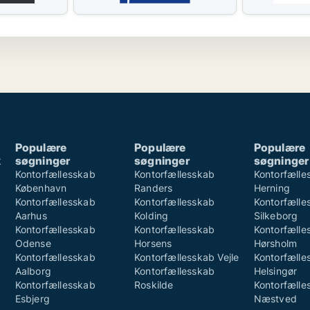
Populære
Populære
Populære
k
søgninger
søgninger
søgninger
k
Kontorfællesskab
Kontorfællesskab
Kontorfælle
København
Randers
Herning
Kontorfællesskab
Kontorfællesskab
Kontorfælle
Aarhus
Kolding
Silkeborg
Kontorfællesskab
Kontorfællesskab
Kontorfælle
Odense
Horsens
Hørsholm
Kontorfællesskab
Kontorfællesskab Vejle
Kontorfælle
Aalborg
Kontorfællesskab
Helsingør
Kontorfællesskab
Roskilde
Kontorfælle
Esbjerg
Næstved