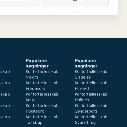
Populære
Populære
søgninger
søgninger
sskab
Kontorfællesskab
Kontorfællesskab
Viborg
Slagelse
sskab
Kontorfællesskab
Kontorfællesskab
Fredericia
Hillerød
sskab
Kontorfællesskab
Kontorfællesskab
Køge
Holbæk
sskab
Kontorfællesskab
Kontorfællesskab
Holstebro
Sønderborg
sskab
Kontorfællesskab
Kontorfællesskab
Taastrup
Svendborg