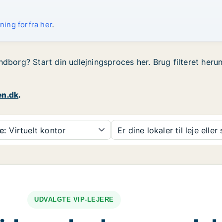
ning forfra her
.
ndborg? Start din udlejningsproces her. Brug filteret heru
en.dk
.
e:
Virtuelt kontor
Er dine lokaler til leje eller
UDVALGTE VIP-LEJERE