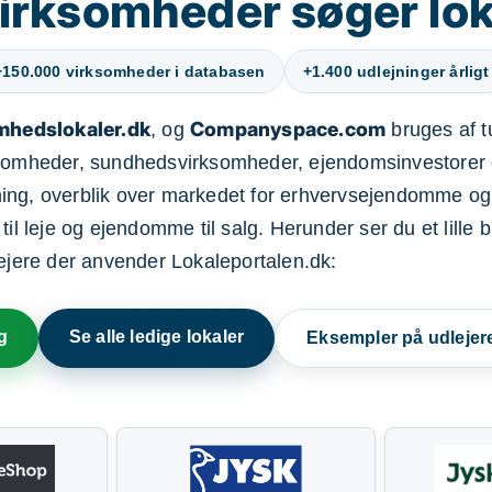
irksomheder søger lok
+150.000 virksomheder i databasen
+1.400 udlejninger årligt
mhedslokaler.dk
Companyspace.com
, og
bruges af t
ksomheder, sundhedsvirksomheder, ejendomsinvestorer 
ning, overblik over markedet for erhvervsejendomme og
il leje og ejendomme til salg. Herunder ser du et lille b
lejere der anvender Lokaleportalen.dk:
g
Se alle ledige lokaler
Eksempler på udlejer