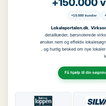
+150.000 v
+10.000 kunder
Lokaleportalen.dk
Virkso
,
detailkæder, børsnoterede vir
ønsker nem og effektiv lokalesøg
, og hurtig besked om nye lokaler t
Få hjælp til din søgnin