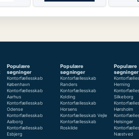
Populære
Populære
Populære
k
søgninger
søgninger
søgninger
k
Kontorfællesskab
Kontorfællesskab
Kontorfælle
København
Randers
Herning
Kontorfællesskab
Kontorfællesskab
Kontorfælle
Aarhus
Kolding
Silkeborg
Kontorfællesskab
Kontorfællesskab
Kontorfælle
Odense
Horsens
Hørsholm
Kontorfællesskab
Kontorfællesskab Vejle
Kontorfælle
Aalborg
Kontorfællesskab
Helsingør
Kontorfællesskab
Roskilde
Kontorfælle
Esbjerg
Næstved