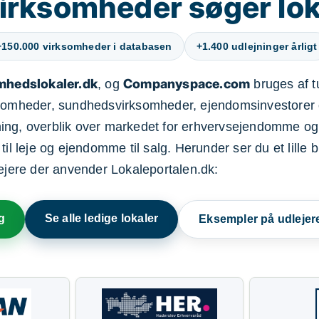
irksomheder søger lok
+150.000 virksomheder i databasen
+1.400 udlejninger årligt
mhedslokaler.dk
Companyspace.com
, og
bruges af t
ksomheder, sundhedsvirksomheder, ejendomsinvestorer 
ning, overblik over markedet for erhvervsejendomme og
il leje og ejendomme til salg. Herunder ser du et lille b
lejere der anvender Lokaleportalen.dk:
g
Se alle ledige lokaler
Eksempler på udlejer