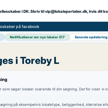
llesskaber i DK. Skriv til vip@lokaleportalen.dk, hvis dit
esskaber på facebook
Notifikationer om nye lokaler
317
Seneste opdaterin
es i Toreby L
ning
er som søger lokaler svarende til din søgning. Derfor viser vi
søgning på eksempelvis lokaletype, beliggenhed, størrelse elle