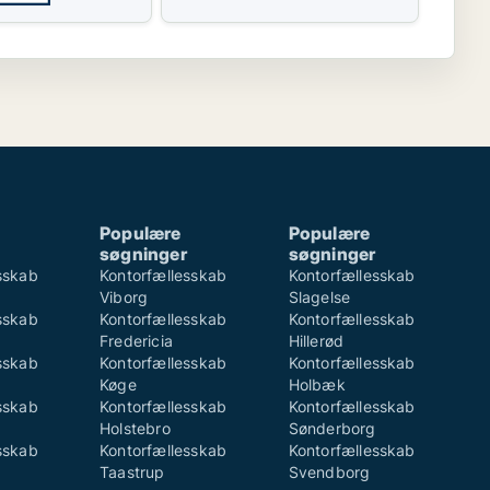
Populære
Populære
søgninger
søgninger
sskab
Kontorfællesskab
Kontorfællesskab
Viborg
Slagelse
sskab
Kontorfællesskab
Kontorfællesskab
Fredericia
Hillerød
sskab
Kontorfællesskab
Kontorfællesskab
Køge
Holbæk
sskab
Kontorfællesskab
Kontorfællesskab
Holstebro
Sønderborg
sskab
Kontorfællesskab
Kontorfællesskab
Taastrup
Svendborg