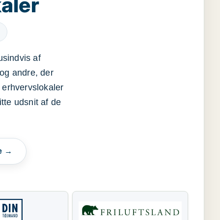
aler
usindvis af
og andre, der
 erhvervslokaler
itte udsnit af de
e →