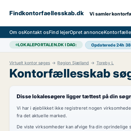
Findkontorfaellesskab.dk
Vi samler kontorfæ
Om os
Kontakt os
Find lejer
Opret annonce
Kontorfæll
LOKALEPORTALEN.DK I DAG:
Opdaterede 24h
38
Virtuelt kontor søges
Region Sjælland
Toreby L
Kontorfællesskab søg
Disse lokalesøgere ligger tættest på din søg
Vi har i øjeblikket ikke registreret nogen virksomhed
fra det aktuelle marked.
De viste virksomheder kan afvige fra din oprindelige 