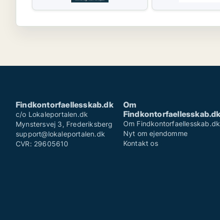
Findkontorfaellesskab.dk
Om
Findkontorfaellesskab.d
c/o Lokaleportalen.dk
Om Findkontorfaellesskab.d
Mynstersvej 3, Frederiksberg
Nyt om ejendomme
support@lokaleportalen.dk
Kontakt os
CVR: 29605610