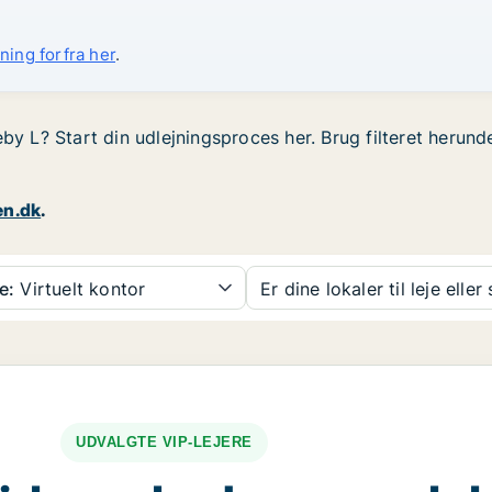
ning forfra her
.
eby L? Start din udlejningsproces her. Brug filteret herun
en.dk
.
e:
Virtuelt kontor
Er dine lokaler til leje eller
UDVALGTE VIP-LEJERE