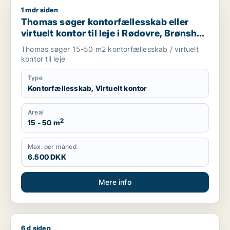
1 mdr siden
Thomas søger kontorfællesskab eller virtuelt kontor til leje i 
Thomas søger kontorfællesskab eller
virtuelt kontor til leje i Rødovre, Brønshøj
eller Herlev m.fl.
Thomas søger 15-50 m2 kontorfællesskab / virtuelt
kontor til leje
Type
Kontorfællesskab, Virtuelt kontor
Areal
2
15 - 50 m
Max. per måned
6.500 DKK
Mere info
6 d siden
Signe søger kontor, lager, værksted, butik, kontorfællesskab, 