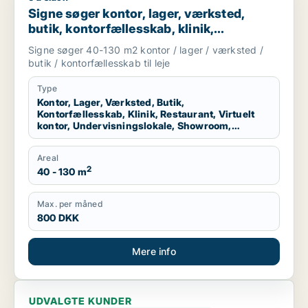
Signe søger kontor, lager, værksted,
butik, kontorfællesskab, klinik,
restaurant, virtuelt kontor,
Signe søger 40-130 m2 kontor / lager / værksted /
undervisningslokale, showroom,
butik / kontorfællesskab til leje
erhvervsgrund, produktionslokaler eller
garage til leje i København K, Virum eller
Type
Kontor, Lager, Værksted, Butik,
Helsingør m.fl.
Kontorfællesskab, Klinik, Restaurant, Virtuelt
kontor, Undervisningslokale, Showroom,
Erhvervsgrund, Produktionslokaler, Garage
Areal
2
40 - 130 m
Max. per måned
800 DKK
Mere info
UDVALGTE KUNDER