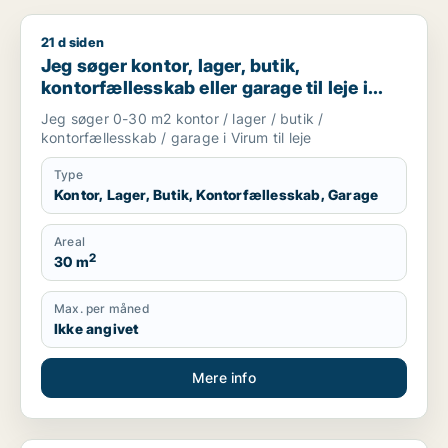
21 d siden
Jeg søger kontor, lager, butik, kontorfællesskab eller garage t
Jeg søger kontor, lager, butik,
kontorfællesskab eller garage til leje i
Virum
Jeg søger 0-30 m2 kontor / lager / butik /
kontorfællesskab / garage i Virum til leje
Type
Kontor, Lager, Butik, Kontorfællesskab, Garage
Areal
2
30 m
Max. per måned
Ikke angivet
Mere info