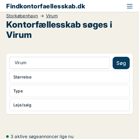
Findkontorfaellesskab.dk
Storkøbenhavn
Virum
Kontorfællesskab søges i
Virum
Virum
Søg
Størrelse
Type
Leje/salg
3 aktive søgeannoncer lige nu