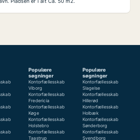
n. Pladsen er i alt Ca. 50 m2.
Populære
Populære
søgninger
søgninger
sskab
Kontorfællesskab
Kontorfællesskab
Viborg
Slagelse
sskab
Kontorfællesskab
Kontorfællesskab
Fredericia
Hillerød
sskab
Kontorfællesskab
Kontorfællesskab
Køge
Holbæk
sskab
Kontorfællesskab
Kontorfællesskab
Holstebro
Sønderborg
sskab
Kontorfællesskab
Kontorfællesskab
Taastrup
Svendborg