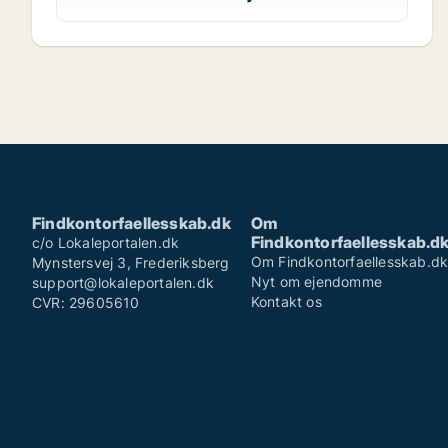
Findkontorfaellesskab.dk
Om
Findkontorfaellesskab.d
c/o Lokaleportalen.dk
Om Findkontorfaellesskab.d
Mynstersvej 3, Frederiksberg
Nyt om ejendomme
support@lokaleportalen.dk
Kontakt os
CVR: 29605610