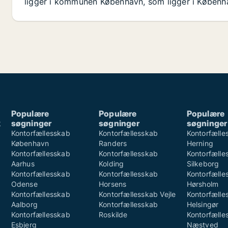
ligger i kommunen København, som ligger i Københav
Populære
Populære
Populære
k
søgninger
søgninger
søgninger
k
Kontorfællesskab
Kontorfællesskab
Kontorfælle
København
Randers
Herning
Kontorfællesskab
Kontorfællesskab
Kontorfælle
Aarhus
Kolding
Silkeborg
Kontorfællesskab
Kontorfællesskab
Kontorfælle
Odense
Horsens
Hørsholm
Kontorfællesskab
Kontorfællesskab Vejle
Kontorfælle
Aalborg
Kontorfællesskab
Helsingør
Kontorfællesskab
Roskilde
Kontorfælle
Esbjerg
Næstved