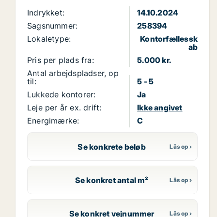
Indrykket:
14.10.2024
Sagsnummer:
258394
Lokaletype:
Kontorfællessk
ab
Pris per plads fra:
5.000 kr.
Antal arbejdspladser, op
til:
5 - 5
Lukkede kontorer:
Ja
Leje per år ex. drift:
Ikke angivet
Energimærke:
C
Se konkrete beløb
Se konkret antal m²
Se konkret vejnummer