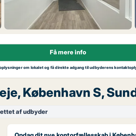
Få mere info
 oplysninger om lokalet og få direkte adgang til udbyderens kontaktopl
 leje, København S, Su
ettet af udbyder
Opdag dit nye kontorfællesskab i Københ