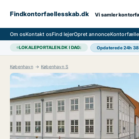
Findkontorfaellesskab.dk
Vi samler kontorfæ
Om os
Kontakt os
Find lejer
Opret annonce
Kontorfæll
LOKALEPORTALEN.DK I DAG:
Opdaterede 24h
38
København
København S