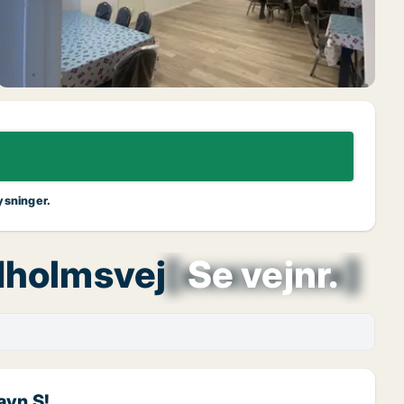
ysninger.
ndholmsvej
[xxxxxxxx]
Se vejnr.
avn S!