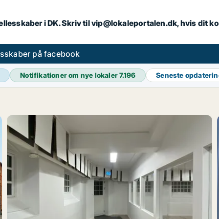
llesskaber i DK. Skriv til vip@lokaleportalen.dk, hvis dit
esskaber på facebook
Notifikationer om nye lokaler
7.196
Seneste opdateri