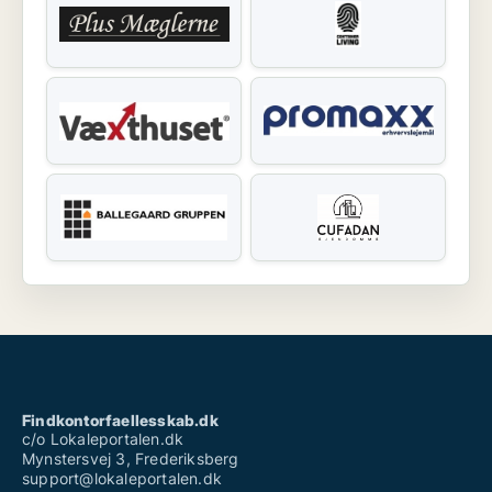
Findkontorfaellesskab.dk
c/o Lokaleportalen.dk
Mynstersvej 3, Frederiksberg
support@lokaleportalen.dk