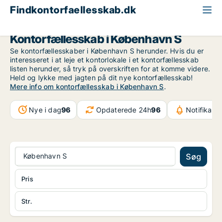
Findkontorfaellesskab.dk
København
København S
Kontorfællesskab i København S
Se kontorfællesskaber i København S herunder. Hvis du er
interesseret i at leje et kontorlokale i et kontorfællesskab
listen herunder, så tryk på overskriften for at komme videre.
Held og lykke med jagten på dit nye kontorfællesskab!
Mere info om kontorfællesskab i København S
.
Nye i dag
96
Opdaterede 24h
96
Notifikati
København S
Søg
Pris
Str.