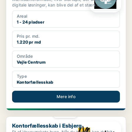
digitale løsninger, kan blive del af et stærkt
økosystem. I Te...
Areal
1 - 24 pladser
Pris pr. md.
1.220 pr md
Område
Vejle Centrum
Type
Kontorfællesskab
Mere info
PLATIN
Kontorfællesskab i Esbjerg
Kontorfællesskab i Esbjerg
Et af Voxeværkets huse. Når du bor her kan du frit