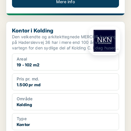
Mere info
Kontor i Kolding
Kontor i Kolding
​Den velkendte og arkitekttegnede MERCUR-bygning
på Haderslevvej 36 har i mere end 100 år været et
vartegn for den sydlige del af Kolding C. I dag huser
e...
Areal
19 - 102 m2
Pris pr. md.
1.500 pr md
Område
Kolding
Type
Kontor