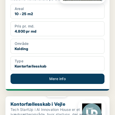
Areal
10 - 25 m2
Pris pr. md.
4.800 pr md
Område
Kolding
Type
Kontorfællesskab
Mere info
PLATIN
Kontorfællesskab i Vejle
Kontorfællesskab i Vejle
Tech StartUp i AI Innovation House er et
iværksætterområde, hvor startups, der arbejder med