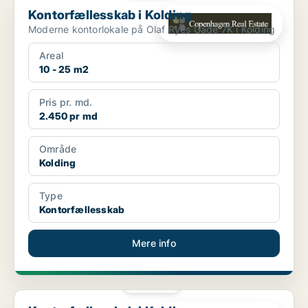
Kontorfællesskab i Kolding
Moderne kontorlokale på Olaf Ryes Gade 7K i Kolding
Areal
10 - 25 m2
Pris pr. md.
2.450 pr md
Område
Kolding
Type
Kontorfællesskab
Mere info
PLATIN
Kontorfællesskab i Kolding