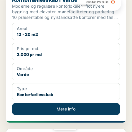
Moderne og regulære kontorlokaler i flot nyere
bygning med elevator, mødefaciliteter og parkering.
10 præsentable og nyistandsatte kontorer med fælles
indgan...
Areal
12 - 20 m2
Pris pr. md.
2.000 pr md
Område
Varde
Type
Kontorfællesskab
Mere info
PLATIN
Kontor i Horsens