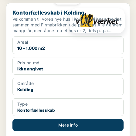
PLATIN
Kontorfællesskab i Kolding
Kontorfællesskab i Kolding
Velkommen til vores nye hus i Kolding. Vi har arbejdet
sammen med Firmabrikken ude på Olgas Allè gennem
mange år, men åbner nu et hus nr 2, dels p.g.a.
efter...
Areal
10 - 1.000 m2
Pris pr. md.
Ikke angivet
Område
Kolding
Type
Kontorfællesskab
Mere info