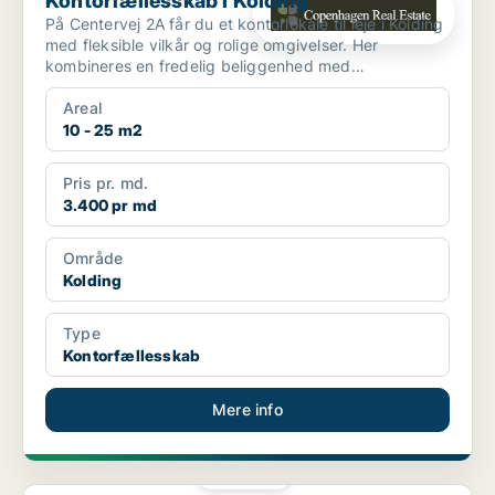
Kontorfællesskab i Kolding
På Centervej 2A får du et kontorlokale til leje i Kolding
med fleksible vilkår og rolige omgivelser. Her
kombineres en fredelig beliggenhed med
professionell...
Areal
10 - 25 m2
Pris pr. md.
3.400 pr md
Område
Kolding
Type
Kontorfællesskab
Mere info
PLATIN
Kontorfællesskab i Kolding