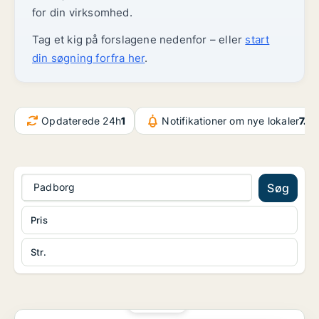
for din virksomhed.
Tag et kig på forslagene nedenfor – eller
start
din søgning forfra her
.
Opdaterede 24h
1
Notifikationer om nye lokaler
7.4
Padborg
Søg
Pris
Str.
PLATIN
Kontorfællesskab i Kolding