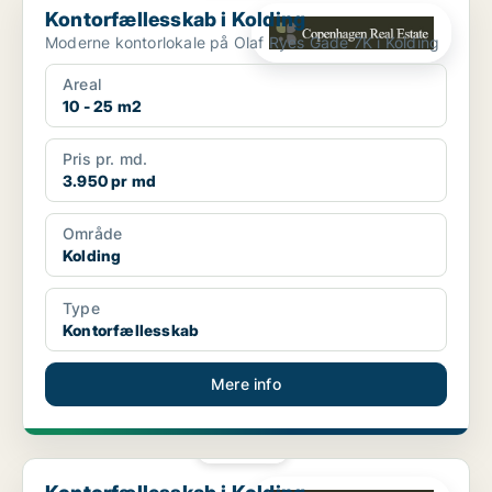
Kontorfællesskab i Kolding
Moderne kontorlokale på Olaf Ryes Gade 7K i Kolding
Areal
10 - 25 m2
Pris pr. md.
3.950 pr md
Område
Kolding
Type
Kontorfællesskab
Mere info
PLATIN
Kontorfællesskab i Kolding