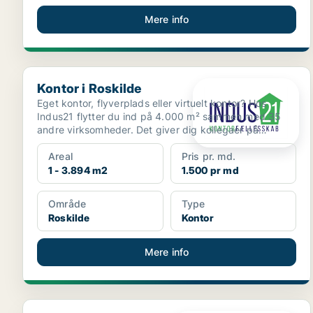
Mere info
Kontor i Roskilde
Kontor i Roskilde
Eget kontor, flyverplads eller virtuelt kontor? Hos
Indus21 flytter du ind på 4.000 m² sammen med 35
andre virksomheder. Det giver dig kollegaer på
gangen, u...
Areal
Pris pr. md.
1 - 3.894 m2
1.500 pr md
Område
Type
Roskilde
Kontor
Mere info
Kontor i Køge