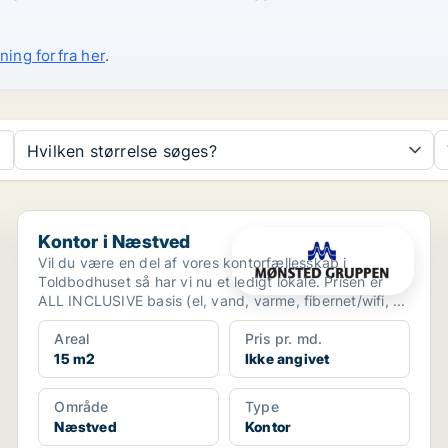
ning forfra her
.
Hvilken størrelse søges?
Kontor i Næstved
Kontor i Næstved
Vil du være en del af vores kontorfællesskab i
Toldbodhuset så har vi nu et ledigt lokale. Prisen er
ALL INCLUSIVE basis (el, vand, varme, fibernet/wifi, ...
Areal
Pris pr. md.
15 m2
Ikke angivet
Område
Type
Næstved
Kontor