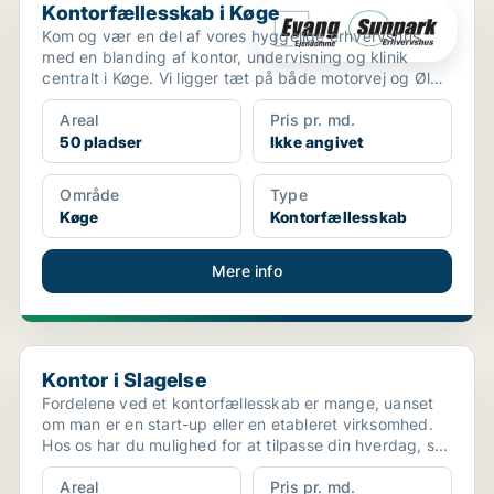
Kontorfællesskab i Køge
Kom og vær en del af vores hyggelige erhvervshus
med en blanding af kontor, undervisning og klinik
centralt i Køge. Vi ligger tæt på både motorvej og Ølby
st...
Areal
Pris pr. md.
50 pladser
Ikke angivet
Område
Type
Køge
Kontorfællesskab
Mere info
Kontor i Slagelse
Kontor i Slagelse
Fordelene ved et kontorfællesskab er mange, uanset
om man er en start-up eller en etableret virksomhed.
Hos os har du mulighed for at tilpasse din hverdag, s...
Areal
Pris pr. md.