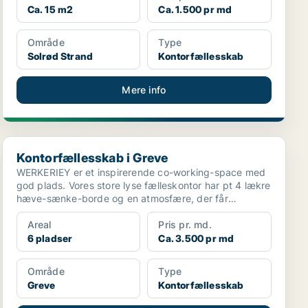
Ca. 15 m2
Ca. 1.500 pr md
Område
Type
Solrød Strand
Kontorfællesskab
Mere info
Kontorfællesskab i Greve
Kontorfællesskab i Greve
WERKERIEY er et inspirerende co-working-space med
god plads. Vores store lyse fælleskontor har pt 4 lækre
hæve-sænke-borde og en atmosfære, der får
tingene...
Areal
Pris pr. md.
6 pladser
Ca. 3.500 pr md
Område
Type
Greve
Kontorfællesskab