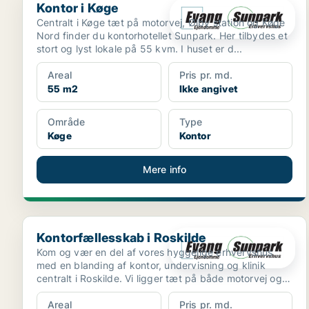
Kontor i Køge
Centralt i Køge tæt på motorvej, Ølby station og Køge
Nord finder du kontorhotellet Sunpark. Her tilbydes et
stort og lyst lokale på 55 kvm. I huset er d...
Areal
Pris pr. md.
55 m2
Ikke angivet
Område
Type
Køge
Kontor
Mere info
Kontorfællesskab i Roskilde
Kontorfællesskab i Roskilde
Kom og vær en del af vores hyggelige erhvervshus
med en blanding af kontor, undervisning og klinik
centralt i Roskilde. Vi ligger tæt på både motorvej og
Tre...
Areal
Pris pr. md.