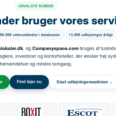
UDVALGTE KUNDER
der bruger vores serv
50.000 virksomheder i databasen
+1.400 udlejninger årligt
lokaler.dk
Companyspace.com
, og
bruges af tusindvi
ere, investorer og kontorhoteller, der ønsker høj synl
henvendelser og mindre tomgang.
nu
Find lejer nu
Start udlejningsmaskinen →