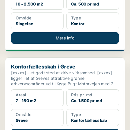
10 - 2.500 m2
Ca. 500 pr md
Område
Type
Slagelse
Kontor
Mere info
Kontorfællesskab i Greve
Kontorfællesskab i Greve
[xxxxx] – et godt sted at drive virksomhed. [xxxxx]
ligger i et af Greves attraktive grønne
erhvervsområder ud til Køge Bugt Motorvejen med 20
minutters kør...
Areal
Pris pr. md.
7 - 150 m2
Ca. 1.500 pr md
Område
Type
Greve
Kontorfællesskab