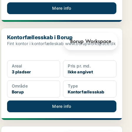
Mere info
Kontorfællesskab i Borup
Kontorfællesskab i Borup
Fint kontor i kontorfælleskab www.borupworkspace.dk
Areal
Pris pr. md.
3 pladser
Ikke angivet
Område
Type
Borup
Kontorfællesskab
Mere info
Kontorfællesskab i Korsør