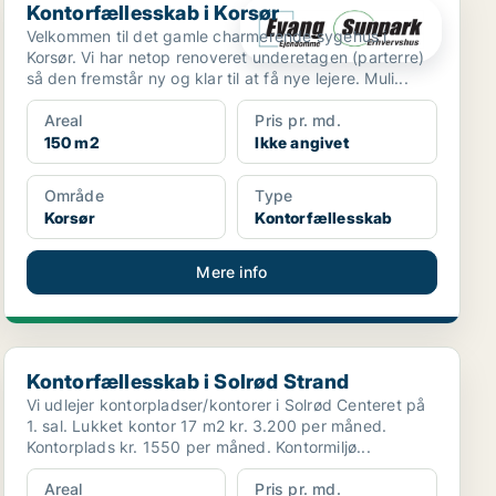
Kontorfællesskab i Korsør
Velkommen til det gamle charmerende sygehus i
Korsør. Vi har netop renoveret underetagen (parterre)
så den fremstår ny og klar til at få nye lejere. Muli...
Areal
Pris pr. md.
150 m2
Ikke angivet
Område
Type
Korsør
Kontorfællesskab
Mere info
Kontorfællesskab i Solrød Strand
Kontorfællesskab i Solrød Strand
Vi udlejer kontorpladser/kontorer i Solrød Centeret på
1. sal. Lukket kontor 17 m2 kr. 3.200 per måned.
Kontorplads kr. 1550 per måned. Kontormiljø...
Areal
Pris pr. md.