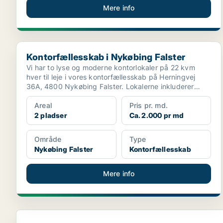
Mere info
Kontorfællesskab i Nykøbing Falster
Kontorfællesskab i Nykøbing Falster
Vi har to lyse og moderne kontorlokaler på 22 kvm
hver til leje i vores kontorfællesskab på Herningvej
36A, 4800 Nykøbing Falster. Lokalerne inkluderer
adgan...
Areal
Pris pr. md.
2 pladser
Ca. 2.000 pr md
Område
Type
Nykøbing Falster
Kontorfællesskab
Mere info