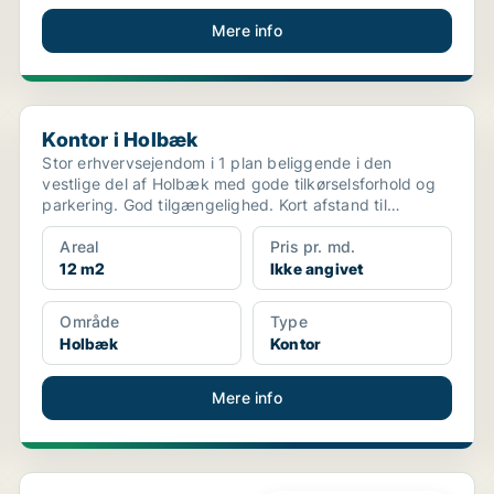
Mere info
Kontor i Holbæk
Kontor i Holbæk
Stor erhvervsejendom i 1 plan beliggende i den
vestlige del af Holbæk med gode tilkørselsforhold og
parkering. God tilgængelighed. Kort afstand til
offentlig...
Areal
Pris pr. md.
12 m2
Ikke angivet
Område
Type
Holbæk
Kontor
Mere info
Kontorfællesskab i Køge