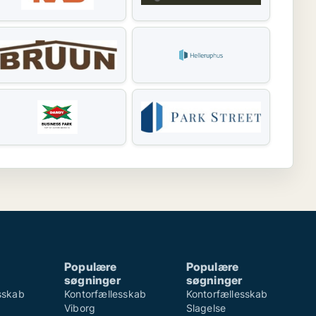
Populære
Populære
søgninger
søgninger
sskab
Kontorfællesskab
Kontorfællesskab
Viborg
Slagelse