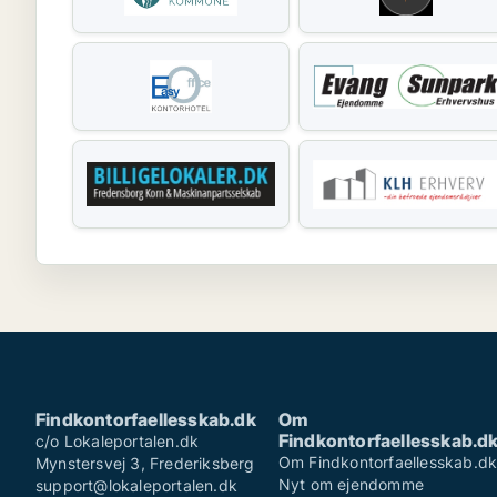
Findkontorfaellesskab.dk
Om
Findkontorfaellesskab.d
c/o Lokaleportalen.dk
Om Findkontorfaellesskab.d
Mynstersvej 3, Frederiksberg
Nyt om ejendomme
support@lokaleportalen.dk