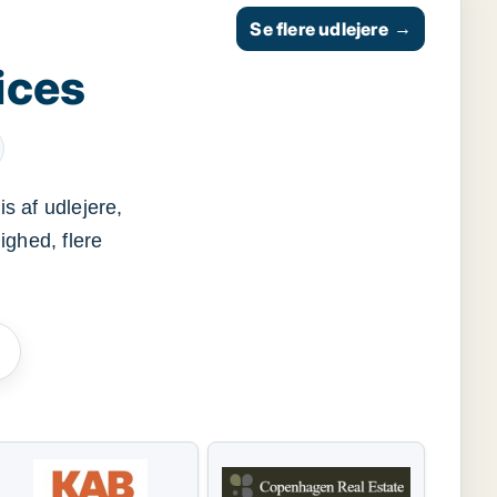
Se flere udlejere
→
ices
s af udlejere,
ighed, flere