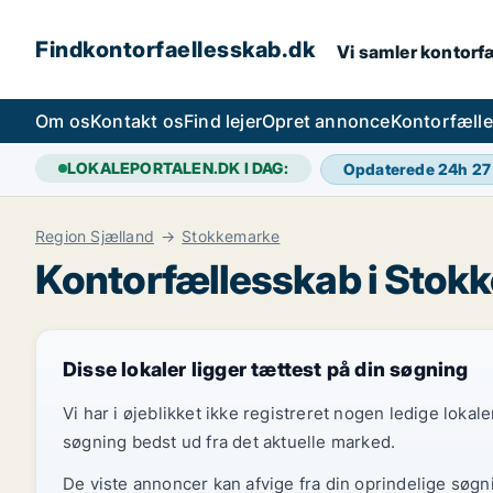
Findkontorfaellesskab.dk
Vi samler kontorfæ
Om os
Kontakt os
Find lejer
Opret annonce
Kontorfæll
LOKALEPORTALEN.DK I DAG:
Opdaterede 24h
27
Region Sjælland
Stokkemarke
Kontorfællesskab i Stok
Disse lokaler ligger tættest på din søgning
Vi har i øjeblikket ikke registreret nogen ledige loka
søgning bedst ud fra det aktuelle marked.
De viste annoncer kan afvige fra din oprindelige søgn