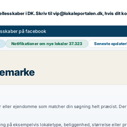
llesskaber i DK. Skriv til vip@lokaleportalen.dk, hvis dit
esskaber på facebook
Notifikationer om nye lokaler
37.323
Seneste opdate
kemarke
ler eller ejendomme som matcher din søgning helt præcist. Derf
ing på eksempelvis lokaletype, beliggenhed, størrelse eller pr