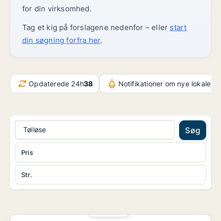
for din virksomhed.
Tag et kig på forslagene nedenfor – eller
start
din søgning forfra her
.
Opdaterede 24h
38
Notifikationer om nye lokaler
3
Tølløse
Søg
Pris
Str.
PLATIN
Kontorfællesskab i Roskilde