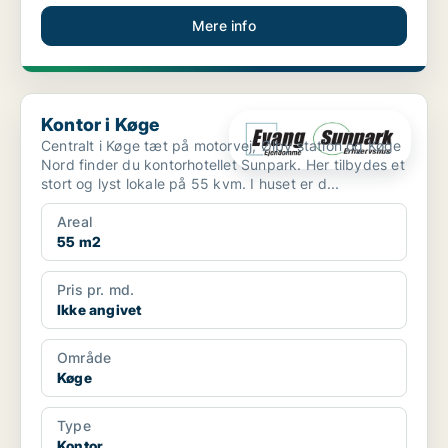
Mere info
Kontor i Køge
Kontor i Køge
Centralt i Køge tæt på motorvej, Ølby station og Køge
Nord finder du kontorhotellet Sunpark. Her tilbydes et
stort og lyst lokale på 55 kvm. I huset er d...
Areal
55 m2
Pris pr. md.
Ikke angivet
Område
Køge
Type
Kontor