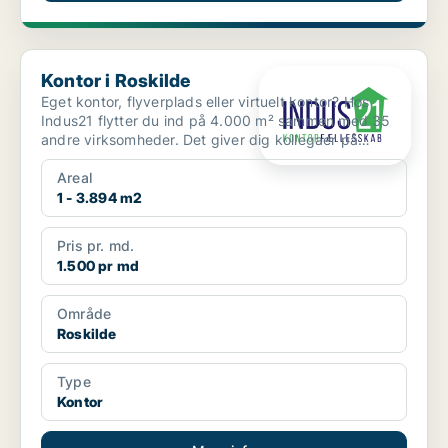
Kontor i Roskilde
Kontor i Roskilde
Eget kontor, flyverplads eller virtuelt kontor? Hos
Indus21 flytter du ind på 4.000 m² sammen med 35
andre virksomheder. Det giver dig kollegaer på
gangen, u...
Areal
1 - 3.894 m2
Pris pr. md.
1.500 pr md
Område
Roskilde
Type
Kontor