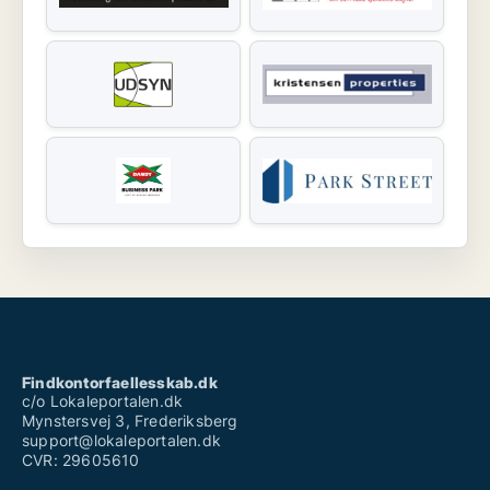
Findkontorfaellesskab.dk
c/o Lokaleportalen.dk
Mynstersvej 3, Frederiksberg
support@lokaleportalen.dk
CVR: 29605610