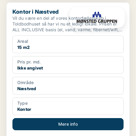
Kontor i Næstved
Kontor i Næstved
Vil du være en del af vores kontorfællesskab i
Toldbodhuset så har vi nu et ledigt lokale. Prisen er
ALL INCLUSIVE basis (el, vand, varme, fibernet/wifi,
...
Areal
15 m2
Pris pr. md.
Ikke angivet
Område
Næstved
Type
Kontor
Mere info