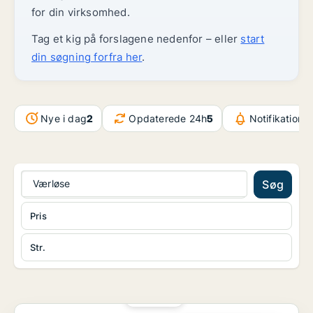
for din virksomhed.
Tag et kig på forslagene nedenfor – eller
start
din søgning forfra her
.
Nye i dag
2
Opdaterede 24h
5
Notifikatione
Værløse
Søg
Pris
Str.
PLATIN
Kontorfællesskab i Ølstykke