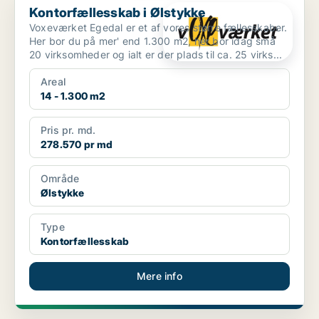
Kontorfællesskab i Ølstykke
Voxeværket Egedal er et af vores større fællesskaber.
Her bor du på mer' end 1.300 m2, her bor idag små
20 virksomheder og ialt er der plads til ca. 25 virks...
Areal
14 - 1.300 m2
Pris pr. md.
278.570 pr md
Område
Ølstykke
Type
Kontorfællesskab
Mere info
PLATIN