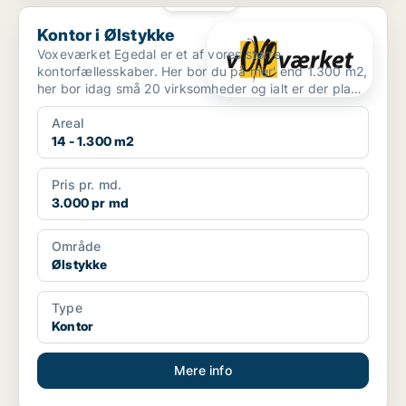
Kontor i Ølstykke
Kontor i Ølstykke
Voxeværket Egedal er et af vores større
kontorfællesskaber. Her bor du på mer' end 1.300 m2,
her bor idag små 20 virksomheder og ialt er der plads
til ca. 25...
Areal
14 - 1.300 m2
Pris pr. md.
3.000 pr md
Område
Ølstykke
Type
Kontor
Mere info