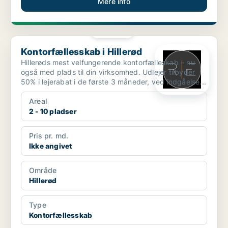
Mere info
PLATIN
Kontorfællesskab i Hillerød
Kontorfællesskab i Hillerød
Hillerøds mest velfungerende kontorfælleskab – nu
også med plads til din virksomhed. Udlejer tilbyder
50% i lejerabat i de første 3 måneder, ved indgåelse...
Areal
2 - 10 pladser
Pris pr. md.
Ikke angivet
Område
Hillerød
Type
Kontorfællesskab