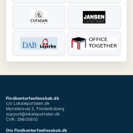
Findkontorfaellesskab.dk
c/o Lokaleportalen.dk
Mynstersvej 3, Frederiksberg
support@lokaleportalen.dk
CVR: 29605610
Om Findkontorfaellesskab.dk