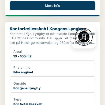
Mere info
PLATIN
Kontorfællesskab i Kongens Lyngby
Kontorfællesskab i Kongens Lyngby
Kontoret i Kgs. Lyngby er det nyeste kontorfællesskab
i JH Office Community. Det ligger i et roligt kvarter
tæt på Helsingørmotorvejen og 250m fra Ravnsholm
...
Areal
10 - 100 m2
Pris pr. md.
Ikke angivet
Område
Kongens Lyngby
Type
Kontorfællesskab