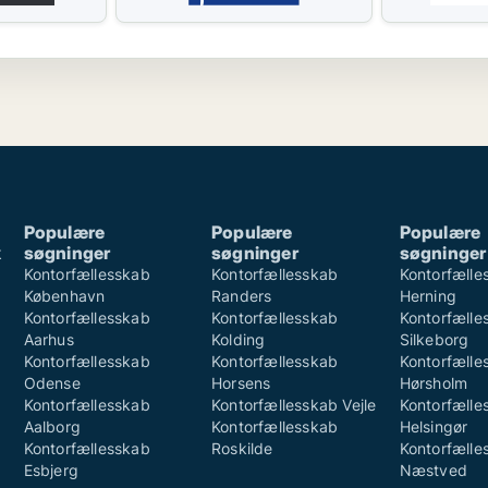
Populære
Populære
Populære
k
søgninger
søgninger
søgninger
k
Kontorfællesskab
Kontorfællesskab
Kontorfælle
København
Randers
Herning
Kontorfællesskab
Kontorfællesskab
Kontorfælle
Aarhus
Kolding
Silkeborg
Kontorfællesskab
Kontorfællesskab
Kontorfælle
Odense
Horsens
Hørsholm
Kontorfællesskab
Kontorfællesskab Vejle
Kontorfælle
Aalborg
Kontorfællesskab
Helsingør
Kontorfællesskab
Roskilde
Kontorfælle
Esbjerg
Næstved