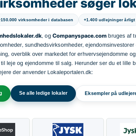
irksomheder søger lok
+150.000 virksomheder i databasen
+1.400 udlejninger årligt
mhedslokaler.dk
Companyspace.com
, og
bruges af t
ksomheder, sundhedsvirksomheder, ejendomsinvestorer 
ning, overblik over markedet for erhvervsejendomme og
il leje og ejendomme til salg. Herunder ser du et lille b
lejere der anvender Lokaleportalen.dk:
g
Se alle ledige lokaler
Eksempler på udlejer