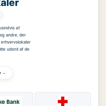
aler
usindvis af
og andre, der
 erhvervslokaler
itte udsnit af de
e →