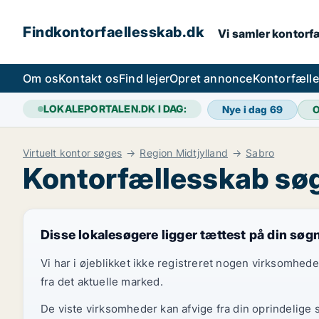
Findkontorfaellesskab.dk
Vi samler kontorfæ
Om os
Kontakt os
Find lejer
Opret annonce
Kontorfæll
LOKALEPORTALEN.DK I DAG:
Nye i dag
69
O
Virtuelt kontor søges
Region Midtjylland
Sabro
Kontorfællesskab søg
Disse lokalesøgere ligger tættest på din søg
Vi har i øjeblikket ikke registreret nogen virksomhed
fra det aktuelle marked.
De viste virksomheder kan afvige fra din oprindelige 