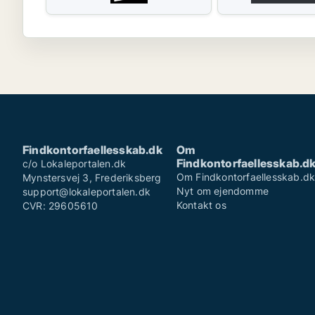
Findkontorfaellesskab.dk
Om
Findkontorfaellesskab.d
c/o Lokaleportalen.dk
Om Findkontorfaellesskab.d
Mynstersvej 3, Frederiksberg
Nyt om ejendomme
support@lokaleportalen.dk
Kontakt os
CVR: 29605610