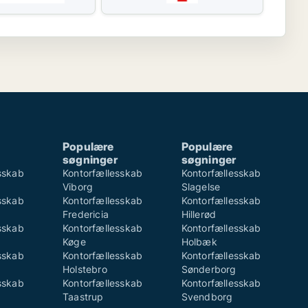
Populære
Populære
søgninger
søgninger
sskab
Kontorfællesskab
Kontorfællesskab
Viborg
Slagelse
sskab
Kontorfællesskab
Kontorfællesskab
Fredericia
Hillerød
sskab
Kontorfællesskab
Kontorfællesskab
Køge
Holbæk
sskab
Kontorfællesskab
Kontorfællesskab
Holstebro
Sønderborg
sskab
Kontorfællesskab
Kontorfællesskab
Taastrup
Svendborg