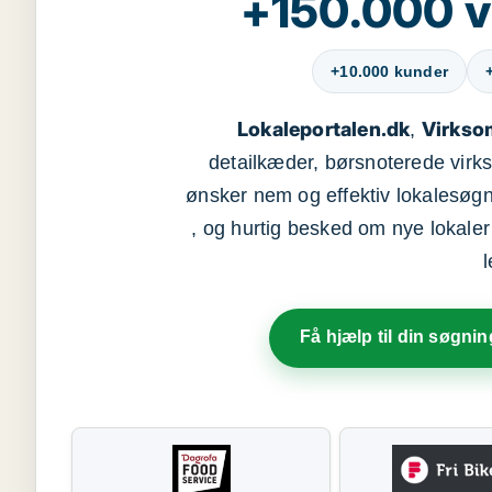
+150.000 v
+10.000 kunder
Lokaleportalen.dk
Virkso
,
detailkæder, børsnoterede vir
ønsker nem og effektiv lokalesøg
, og hurtig besked om nye lokaler t
Få hjælp til din søgnin