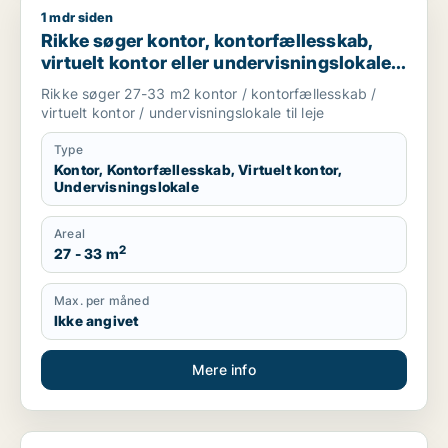
1 mdr siden
Rikke søger kontor, kontorfællesskab, virtuelt kontor eller unde
Rikke søger kontor, kontorfællesskab,
virtuelt kontor eller undervisningslokale
til leje i Middelfart, Egtved eller Viuf m.fl.
Rikke søger 27-33 m2 kontor / kontorfællesskab /
virtuelt kontor / undervisningslokale til leje
Type
Kontor, Kontorfællesskab, Virtuelt kontor,
Undervisningslokale
Areal
2
27 - 33 m
Max. per måned
Ikke angivet
Mere info