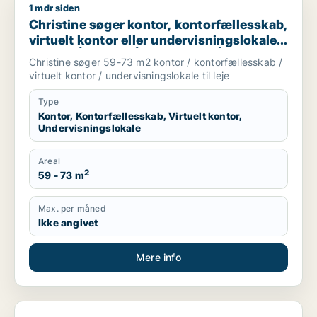
1 mdr siden
Christine søger kontor, kontorfællesskab, virtuelt kontor eller
Christine søger kontor, kontorfællesskab,
virtuelt kontor eller undervisningslokale
til leje i Århus C, Århus N eller Århus V
Christine søger 59-73 m2 kontor / kontorfællesskab /
m.fl.
virtuelt kontor / undervisningslokale til leje
Type
Kontor, Kontorfællesskab, Virtuelt kontor,
Undervisningslokale
Areal
2
59 - 73 m
Max. per måned
Ikke angivet
Mere info