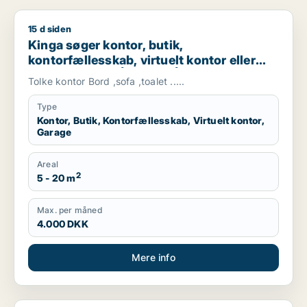
15 d siden
Kinga søger kontor, butik, kontorfællesskab, virtuelt kontor el
Kinga søger kontor, butik,
kontorfællesskab, virtuelt kontor eller
garage til leje i Århus C, Århus N eller
Tolke kontor Bord ,sofa ,toalet .....
Risskov m.fl.
Type
Kontor, Butik, Kontorfællesskab, Virtuelt kontor,
Garage
Areal
2
5 - 20 m
Max. per måned
4.000 DKK
Mere info