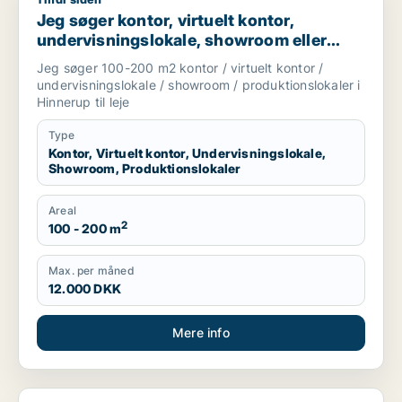
Jeg søger kontor, virtuelt kontor, undervisningslokale, showro
Jeg søger kontor, virtuelt kontor,
undervisningslokale, showroom eller
produktionslokaler til leje i Hinnerup
Jeg søger 100-200 m2 kontor / virtuelt kontor /
undervisningslokale / showroom / produktionslokaler i
Hinnerup til leje
Type
Kontor, Virtuelt kontor, Undervisningslokale,
Showroom, Produktionslokaler
Areal
2
100 - 200 m
Max. per måned
12.000 DKK
Mere info