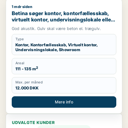
1 mdr siden
Betina søger kontor, kontorfællesskab, virtuelt kontor, underv
Betina søger kontor, kontorfællesskab,
virtuelt kontor, undervisningslokale eller
showroom til leje i Århus N, Århus V eller
God akustik. Gulv skal være beton el. trægulv.
Risskov m.fl.
Type
Kontor, Kontorfællesskab, Virtuelt kontor,
Undervisningslokale, Showroom
Areal
2
111 - 135 m
Max. per måned
12.000 DKK
Mere info
UDVALGTE KUNDER