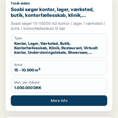
1 mdr siden
Soabi søger kontor, lager, værksted, butik, kontorfællesskab, 
Soabi søger kontor, lager, værksted,
butik, kontorfællesskab, klinik,
restaurant, virtuelt kontor,
Soabi søger 15-10000 m2 kontor / lager / værksted /
undervisningslokale, showroom,
butik / kontorfællesskab til leje
erhvervsgrund, produktionslokaler eller
garage til leje i Vejle Øst, Juelsminde eller
Type
Kontor, Lager, Værksted, Butik,
Stouby m.fl.
Kontorfællesskab, Klinik, Restaurant, Virtuelt
kontor, Undervisningslokale, Showroom,
Erhvervsgrund, Produktionslokaler, Garage
Areal
2
15 - 10.000 m
Max. per måned
1.000.000 DKK
Mere info