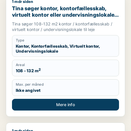
1 mdr siden
Tina søger kontor, kontorfællesskab, virtuelt kontor eller und
Tina søger kontor, kontorfællesskab,
virtuelt kontor eller undervisningslokale
til leje i Videbæk, Kibæk eller Brande m.fl.
Tina søger 108-132 m2 kontor / kontorfællesskab /
virtuelt kontor / undervisningslokale til leje
Type
Kontor, Kontorfællesskab, Virtuelt kontor,
Undervisningslokale
Areal
2
108 - 132 m
Max. per måned
Ikke angivet
Mere info
1 mdr siden